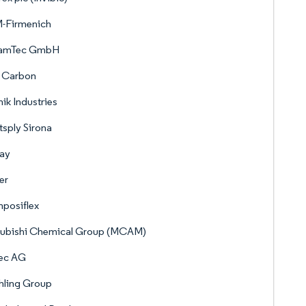
-Firmenich
amTec GmbH
 Carbon
ik Industries
sply Sirona
vay
er
posiflex
subishi Chemical Group (MCAM)
tec AG
hling Group