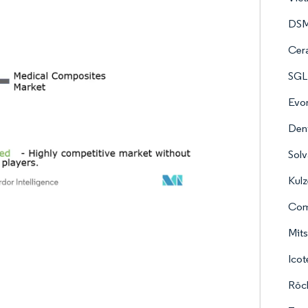
DSM
Cer
SGL
Evon
Dent
Sol
Kulz
Com
Mit
Ico
Röc