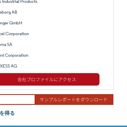
 Industrial Products
leborg AB
inger GmbH
el Corporation
ema SA
nt Corporation
XESS AG
を得る