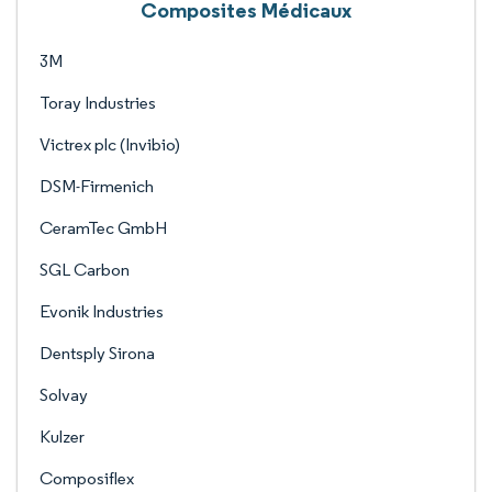
Composites Médicaux
3M
Toray Industries
Victrex plc (Invibio)
DSM-Firmenich
CeramTec GmbH
SGL Carbon
Evonik Industries
Dentsply Sirona
Solvay
Kulzer
Composiflex