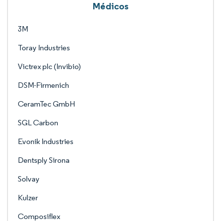
Médicos
3M
Toray Industries
Victrex plc (Invibio)
DSM-Firmenich
CeramTec GmbH
SGL Carbon
Evonik Industries
Dentsply Sirona
Solvay
Kulzer
Composiflex