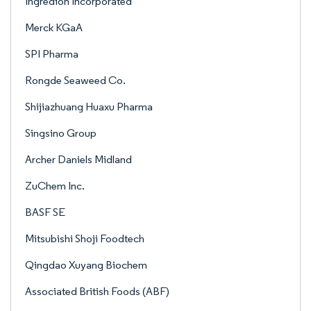
Ingredion Incorporated
Merck KGaA
SPI Pharma
Rongde Seaweed Co.
Shijiazhuang Huaxu Pharma
Singsino Group
Archer Daniels Midland
ZuChem Inc.
BASF SE
Mitsubishi Shoji Foodtech
Qingdao Xuyang Biochem
Associated British Foods (ABF)