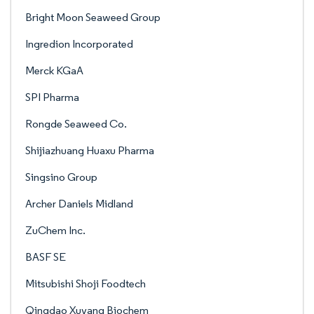
Bright Moon Seaweed Group
Ingredion Incorporated
Merck KGaA
SPI Pharma
Rongde Seaweed Co.
Shijiazhuang Huaxu Pharma
Singsino Group
Archer Daniels Midland
ZuChem Inc.
BASF SE
Mitsubishi Shoji Foodtech
Qingdao Xuyang Biochem