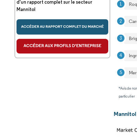
d'un rapport complet sur le secteur
Roq
Mannitol
Carg
Bri
Ing
Mer
*Avis de non
particulier
Mannitol