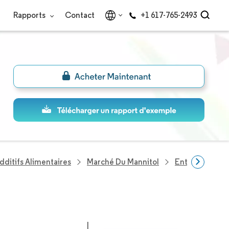
Rapports
Contact
+1 617-765-2493
dditifs Alimentaires
Marché Du Mannitol
Entreprises Du