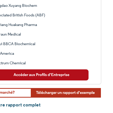
gdao Xuyang Biochem
ciated British Foods (ABF)
jiang Huakang Pharma
raun Medical
ui BBCA Biochemical
 America
ctrum Chemical
otre rapport complet