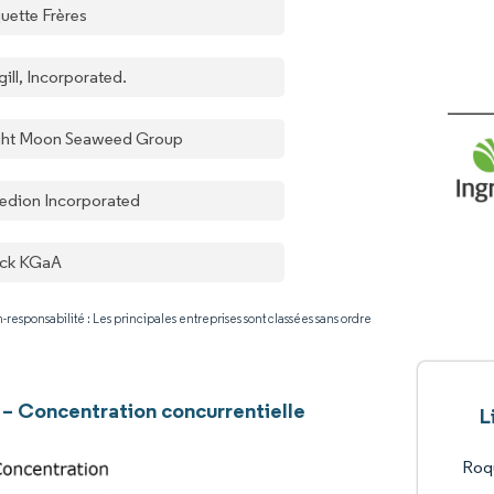
uette Frères
ill, Incorporated.
ght Moon Seaweed Group
redion Incorporated
ck KGaA
-responsabilité : Les principales entreprises sont classées sans ordre
 – Concentration concurrentielle
L
Roqu