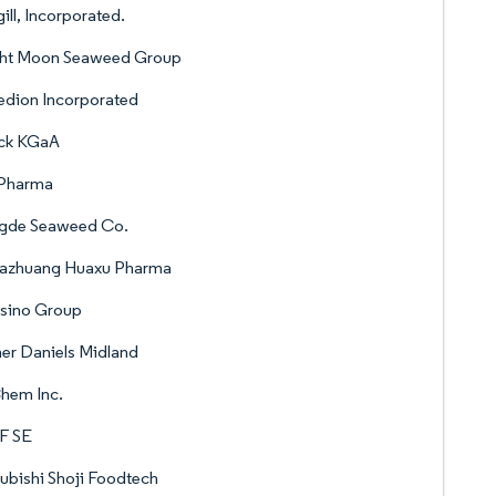
ill, Incorporated.
ght Moon Seaweed Group
edion Incorporated
ck KGaA
 Pharma
gde Seaweed Co.
jiazhuang Huaxu Pharma
gsino Group
er Daniels Midland
hem Inc.
F SE
ubishi Shoji Foodtech