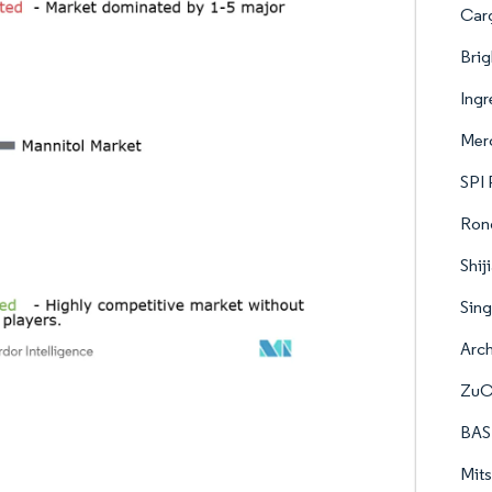
Carg
Bri
Ingr
Mer
SPI
Ron
Shi
Sin
Arch
ZuC
BAS
Mits