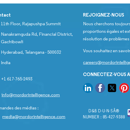
ntact
REJOIGNEZ-NOUS
11th Floor, Rajapushpa Summit
Nous cherchons toujour
proportions égales et ext
Nanakramguda Rd, Financial District,
résolution de problèmes e
Gachibowli
Vous souhaitez en savoir
Hyderabad, Telangana - 500032
careers@mordorintelli
India
CONNECTEZ-VOUS A
+1 617-765-2493
info@mordorintelligence.com
andes des médias :
D&B D-U-N-SÂ®
media@mordorintelligence.com
NUMBER : 85-427-9388