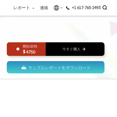
レポート
連絡
+1 617-765-2493
4750