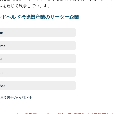
スを通じて競争しています。
ンドヘルド掃除機産業のリーダー企業
on
ame
ot
ch
her
:主要選手の並び順不同
画像 © M