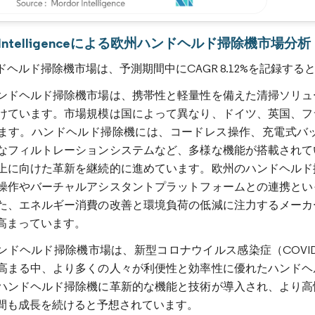
画像 © Mordor Intelligence。再利用にはCC BY 4.0の表示が必要です。
r Intelligenceによる欧州ハンドヘルド掃除機市場分析
ドヘルド掃除機市場は、予測期間中にCAGR 8.12%を記録す
ンドヘルド掃除機市場は、携帯性と軽量性を備えた清掃ソリュ
けています。市場規模は国によって異なり、ドイツ、英国、フ
ます。ハンドヘルド掃除機には、コードレス操作、充電式バ
なフィルトレーションシステムなど、多様な機能が搭載されて
上に向けた革新を継続的に進めています。欧州のハンドヘルド
操作やバーチャルアシスタントプラットフォームとの連携とい
た、エネルギー消費の改善と環境負荷の低減に注力するメーカ
高まっています。
ンドヘルド掃除機市場は、新型コロナウイルス感染症（COVI
高まる中、より多くの人々が利便性と効率性に優れたハンドヘ
ハンドヘルド掃除機に革新的な機能と技術が導入され、より高
間も成長を続けると予想されています。