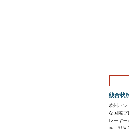
画像 © Mo
競合状
欧州ハン
な国際プレ
レーヤー
さ、効果