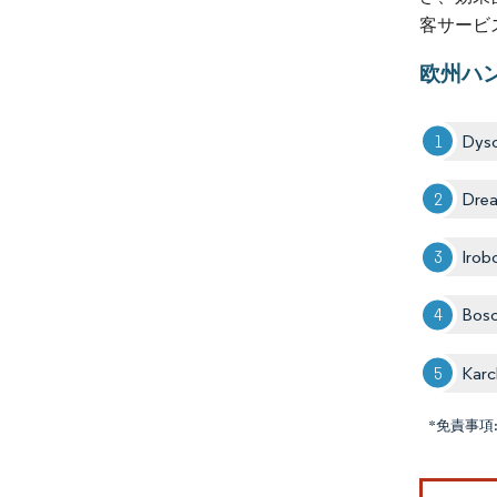
客サービ
欧州ハ
Dys
Dre
Irob
Bos
Karc
*免責事項