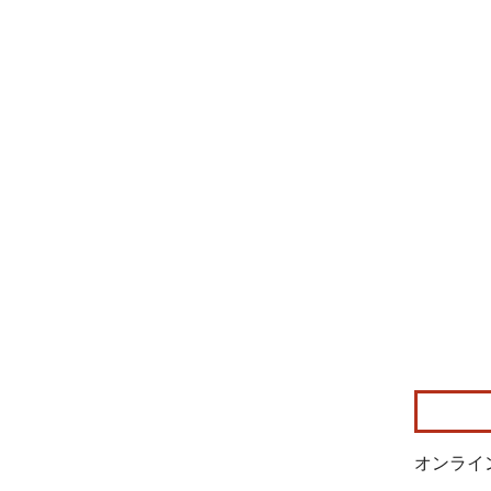
画像 © Mo
オンライ