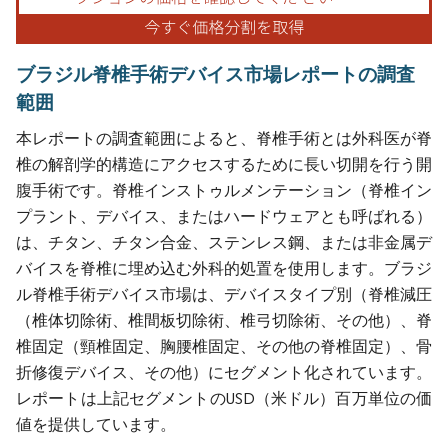
ブラジル脊椎手術デバイス市場レポートの調査
範囲
本レポートの調査範囲によると、脊椎手術とは外科医が脊
椎の解剖学的構造にアクセスするために長い切開を行う開
腹手術です。脊椎インストゥルメンテーション（脊椎イン
プラント、デバイス、またはハードウェアとも呼ばれる）
は、チタン、チタン合金、ステンレス鋼、または非金属デ
バイスを脊椎に埋め込む外科的処置を使用します。ブラジ
ル脊椎手術デバイス市場は、デバイスタイプ別（脊椎減圧
（椎体切除術、椎間板切除術、椎弓切除術、その他）、脊
椎固定（頸椎固定、胸腰椎固定、その他の脊椎固定）、骨
折修復デバイス、その他）にセグメント化されています。
レポートは上記セグメントのUSD（米ドル）百万単位の価
値を提供しています。