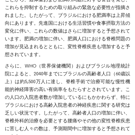
これらを抑制するための取り組みの緊急な必要性が指摘さ
れました。したがって、ブラジルにおける肥満率は上昇傾
向にあります。先進国における生活習慣や食事摂取方法の
変化に伴い、これらの数値はさらに増加すると予想されて
います。肥満の増加に伴い、肥満人口における脊椎問題の
増加が見込まれるとともに、変性脊椎疾患も増加すると予
想されています。
さらに、WHO（世界保健機関）およびブラジル地理統計
院によると、2040年までにブラジルの高齢者人口（60歳以
上）は約5,500万人に達し、脊椎手術で治療可能な慢性機
能的神経障害の高い有病率をもたらすとされています。こ
の人口の入院患者数が増加しているにもかかわらず、特に
ブラジルにおける高齢入院患者の神経疾患に関する研究は
乏しい状況です。したがって、高齢者人口の増加に伴い、
脊椎外科的治療を必要とする腰痛やその他の変性脊椎疾患
に苦しむ人々の数は、予測期間中に増加すると予想されて