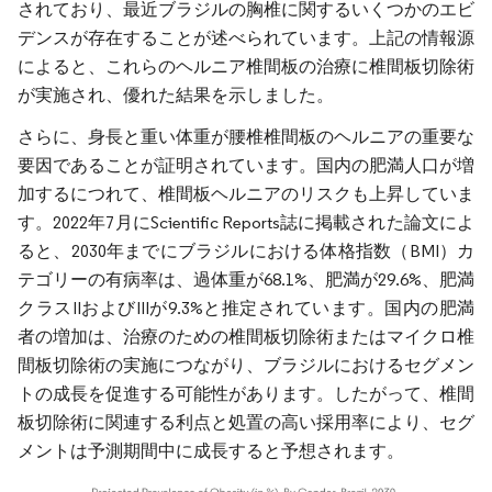
されており、最近ブラジルの胸椎に関するいくつかのエビ
デンスが存在することが述べられています。上記の情報源
によると、これらのヘルニア椎間板の治療に椎間板切除術
が実施され、優れた結果を示しました。
さらに、身長と重い体重が腰椎椎間板のヘルニアの重要な
要因であることが証明されています。国内の肥満人口が増
加するにつれて、椎間板ヘルニアのリスクも上昇していま
す。2022年7月にScientific Reports誌に掲載された論文によ
ると、2030年までにブラジルにおける体格指数（BMI）カ
テゴリーの有病率は、過体重が68.1%、肥満が29.6%、肥満
クラスIIおよびIIIが9.3%と推定されています。国内の肥満
者の増加は、治療のための椎間板切除術またはマイクロ椎
間板切除術の実施につながり、ブラジルにおけるセグメン
トの成長を促進する可能性があります。したがって、椎間
板切除術に関連する利点と処置の高い採用率により、セグ
メントは予測期間中に成長すると予想されます。