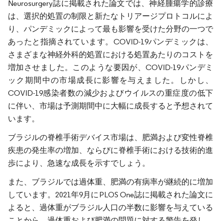
Neurosurgery誌に掲載された論文では、神経腫瘍学的診療
は、選択的処置の制限と新たなトリアージプロトコルによ
り、パンデミックによって最も影響を受けた分野の一つで
あったと指摘されています。COVID-19パンデミックは、
さまざまな神経外科的処置における処置あたりのコストを
増加させました。このような要因が、COVID-19パンデミ
ック期間中の市場成長に影響を与えました。しかし、
COVID-19感染者数の減少およびウイルスの重症度の低下
に伴い、市場は予測期間中に大幅に成長すると予想されて
います。
ブラジルの脊椎手術デバイス市場は、肥満および変性脊椎
疾患の発生率の増加、ならびに脊椎手術における技術的進
歩により、急速な成長を示すでしょう。
また、ブラジルでは過体重、肥満の有病率が継続的に増加
しています。2021年9月にPLOS One誌に掲載された論文に
よると、過体重がブラジル人口の半数に影響を与えている
ことから、過体重および肥満の問題に対する警告を発し、