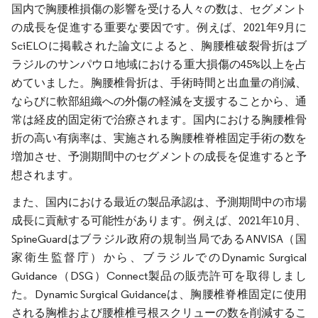
国内で胸腰椎損傷の影響を受ける人々の数は、セグメント
の成長を促進する重要な要因です。例えば、2021年9月に
SciELOに掲載された論文によると、胸腰椎破裂骨折はブ
ラジルのサンパウロ地域における重大損傷の45%以上を占
めていました。胸腰椎骨折は、手術時間と出血量の削減、
ならびに軟部組織への外傷の軽減を支援することから、通
常は経皮的固定術で治療されます。国内における胸腰椎骨
折の高い有病率は、実施される胸腰椎脊椎固定手術の数を
増加させ、予測期間中のセグメントの成長を促進すると予
想されます。
また、国内における最近の製品承認は、予測期間中の市場
成長に貢献する可能性があります。例えば、2021年10月、
SpineGuardはブラジル政府の規制当局であるANVISA（国
家衛生監督庁）から、ブラジルでのDynamic Surgical
Guidance（DSG）Connect製品の販売許可を取得しまし
た。Dynamic Surgical Guidanceは、胸腰椎脊椎固定に使用
される胸椎および腰椎椎弓根スクリューの数を削減するこ