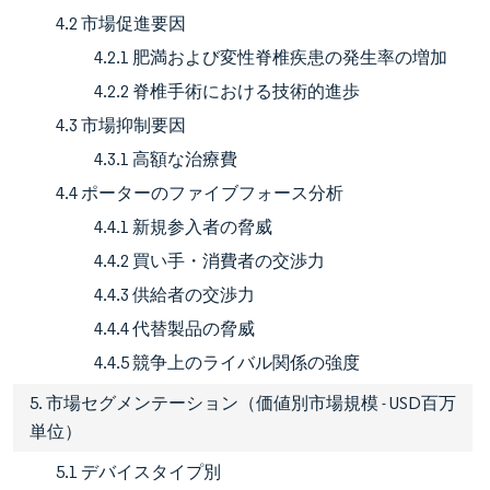
4.2 市場促進要因
4.2.1 肥満および変性脊椎疾患の発生率の増加
4.2.2 脊椎手術における技術的進歩
4.3 市場抑制要因
4.3.1 高額な治療費
4.4 ポーターのファイブフォース分析
4.4.1 新規参入者の脅威
4.4.2 買い手・消費者の交渉力
4.4.3 供給者の交渉力
4.4.4 代替製品の脅威
4.4.5 競争上のライバル関係の強度
5. 市場セグメンテーション（価値別市場規模 - USD百万
単位）
5.1 デバイスタイプ別