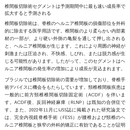
椎間板切除術セグメントは予測期間中に最も速い成長率で
拡大すると予測される
椎間板切除術は、脊椎のヘルニア椎間板の損傷部位を外科
的に除去する医学用語です。椎間板のより柔らかい内部素
材の一部が、より硬い外側の亀裂を通して押し出される
と、ヘルニア椎間板が生じます。これにより周囲の神経が
刺激または圧迫され、不快感、しびれ、または脱力感が生
じる可能性があります。したがって、このセグメントはヘ
ルニア椎間板の発生率の増加により成長が見込まれます。
ブラジルでは椎間板切除術の需要が増加しており、脊椎手
術デバイスに機会をもたらしています。頸椎椎間板疾患は
一般的に前方頸椎椎間板切除固定術（ACDF）を伴いま
す。ACDF後、反回神経麻痺（RLNP）は既知の合併症で
す。また、2022年11月にIJSS誌に掲載された研究論文で
は、完全内視鏡脊椎手術（FESS）が腰椎および頸椎のヘ
ルニア椎間板と狭窄の外科的矯正に有効であることが証明