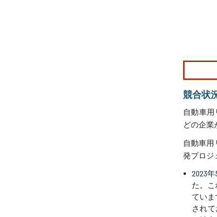
画像 © Mo
競合状
自動車用リレー
どの企業
自動車用
発プロジ
202
た。こ
ていま
されて