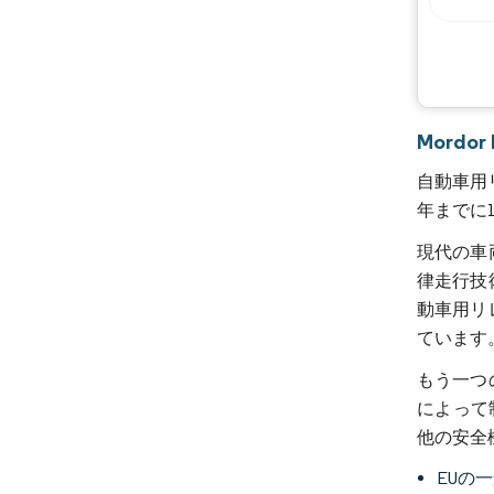
Mordo
自動車用リ
年までに1
現代の車
律走行技
動車用リ
ています
もう一つ
によって
他の安全
EUの