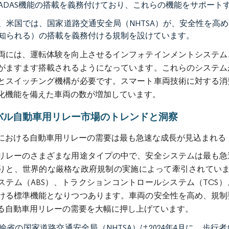
ADAS機能の搭載を義務付けており、これらの機能をサポート
、米国では、国家道路交通安全局（NHTSA）が、安全性を高
知られる）の搭載を義務付ける規制を設けています。
両には、運転体験を向上させるインフォテインメントシステム
がますます搭載されるようになっています。これらのシステム
とスイッチング機構が必要です。スマート車両技術に対する消
化機能を備えた車両の数が増加しています。
バル自動車用リレー市場のトレンドと洞察
における自動車用リレーの需要は最も急速な成長が見込まれる
リレーのさまざまな用途タイプの中で、安全システムは最も急
りと、世界的な厳格な政府規制の実施によって牽引されていま
ステム（ABS）、トラクションコントロールシステム（TCS
ける標準機能となりつつあります。車両の安全性を高め、規制
る自動車用リレーの需要を大幅に押し上げています。
輸省の国家道路交通安全局（NHTSA）は2024年4月に、歩