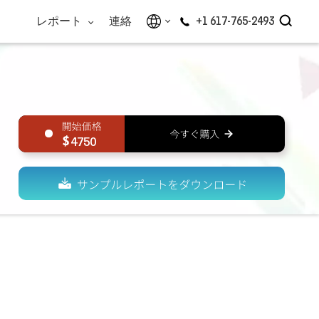
レポート
連絡
+1 617-765-2493
4750