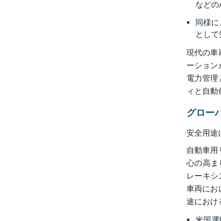
などの
同様に
として
現代の車
ーション
電力管理
ィと自動
グロー
安全用途
自動車用
心の高ま
レーキシ
車両にお
途におけ
米国運