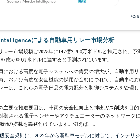
画像 © Mordor Intelligence。再利用にはCC BY 4.0の表示が必要です。
*免
r Intelligenceによる自動車用リレー市場分析
レー市場規模は2025年に147億2,700万米ドルと推定され、予測期間
87億3,000万米ドルに達すると予測されています。
両における高度な電子システムへの需要の増大が、自動車用リ
術、および高度な安全機能の採用が進むにつれて、自動車にお
レーは、これらの電子部品の電力配分と制御システムを管理し
。
の主要な推進要因は、車両の安全性向上と排出ガス削減を目的
制御される電子センサーやアクチュエーターのネットワークに
機能の搭載を義務付けています。例えば、。
一般安全規則は、2022年から新型車モデルに対して、インテ