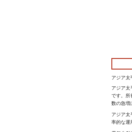
画像 © Mo
アジア太
アジア太
です。所
数の急増
アジア太
率的な運