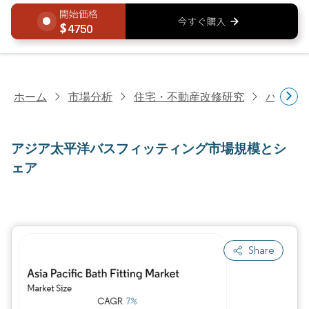
4750
ホーム
市場分析
住宅・不動産改修研究
バスル
アジア太平洋バスフィッティング市場規模とシ
ェア
Share