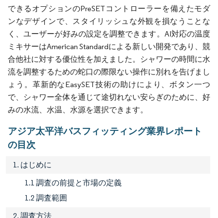
できるオプションのPreSETコントローラーを備えたモダ
ンなデザインで、スタイリッシュな外観を損なうことな
く、ユーザーが好みの設定を調整できます。AI対応の温度
ミキサーはAmerican Standardによる新しい開発であり、競
合他社に対する優位性を加えました。シャワーの時間に水
流を調整するための蛇口の際限ない操作に別れを告げまし
ょう。革新的なEasySET技術の助けにより、ボタン一つ
で、シャワー全体を通じて途切れない安らぎのために、好
みの水流、水温、水源を選択できます。
アジア太平洋バスフィッティング業界レポート
の目次
1. はじめに
1.1 調査の前提と市場の定義
1.2 調査範囲
2. 調査方法