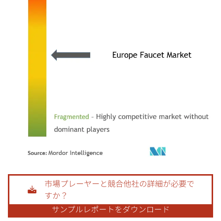
画像 © Mordor Intelligence。再利用にはCC BY 4.0の表示が必要です。