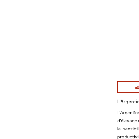
Image © Mord
L'Argenti
L'Argentin
d'élevage 
la sensibi
productivi