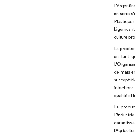
L'Argentin
en serre s
Plastiques
légumes re
culture pr
La product
en tant q
L'Organisa
de maïs en
susceptibl
infections
qualité et
La produc
L'industri
garantissa
l'Agricult