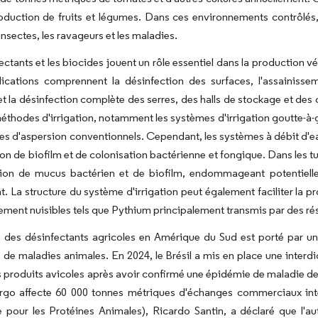
oduction de fruits et légumes. Dans ces environnements contrôlés, 
insectes, les ravageurs et les maladies.
ectants et les biocides jouent un rôle essentiel dans la production vé
ications comprennent la désinfection des surfaces, l'assainissem
 et la désinfection complète des serres, des halls de stockage et de
éthodes d'irrigation, notamment les systèmes d'irrigation goutte-à-
es d'aspersion conventionnels. Cependant, les systèmes à débit d'eau
on de biofilm et de colonisation bactérienne et fongique. Dans les t
ion de mucus bactérien et de biofilm, endommageant potentiellem
. La structure du système d'irrigation peut également faciliter la
rement nuisibles tels que Pythium principalement transmis par des ré
 des désinfectants agricoles en Amérique du Sud est porté par u
 de maladies animales. En 2024, le Brésil a mis en place une interdi
s produits avicoles après avoir confirmé une épidémie de maladie d
go affecte 60 000 tonnes métriques d'échanges commerciaux inte
e pour les Protéines Animales), Ricardo Santin, a déclaré que l'a