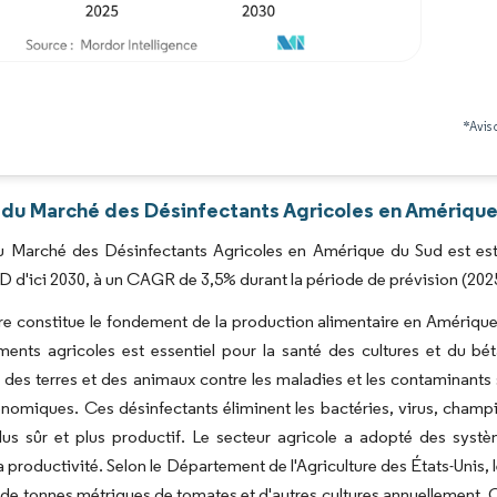
Image © Mordor Intelligence. La réutilisation nécessite une attribution sous CC BY 4.0
*Avis 
 du Marché des Désinfectants Agricoles en Amérique
du Marché des Désinfectants Agricoles en Amérique du Sud est esti
SD d'ici 2030, à un CAGR de 3,5% durant la période de prévision (202
ure constitue le fondement de la production alimentaire en Amérique 
ents agricoles est essentiel pour la santé des cultures et du béta
 des terres et des animaux contre les maladies et les contaminants
nomiques. Ces désinfectants éliminent les bactéries, virus, champi
lus sûr et plus productif. Le secteur agricole a adopté des systè
la productivité. Selon le Département de l'Agriculture des États-Unis, 
n de tonnes métriques de tomates et d'autres cultures annuellement