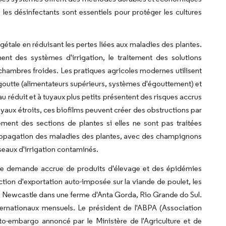
les désinfectants sont essentiels pour protéger les cultures
gétale en réduisant les pertes liées aux maladies des plantes.
ent des systèmes d'irrigation, le traitement des solutions
s chambres froides. Les pratiques agricoles modernes utilisent
goutte (alimentateurs supérieurs, systèmes d'égouttement) et
 réduit et à tuyaux plus petits présentent des risques accrus
uyaux étroits, ces biofilms peuvent créer des obstructions par
ent des sections de plantes si elles ne sont pas traitées
 propagation des maladies des plantes, avec des champignons
seaux d'irrigation contaminés.
ne demande accrue de produits d'élevage et des épidémies
ction d'exportation auto-imposée sur la viande de poulet, les
e Newcastle dans une ferme d'Anta Gorda, Rio Grande do Sul.
rnationaux mensuels. Le président de l'ABPA (Association
uto-embargo annoncé par le Ministère de l'Agriculture et de