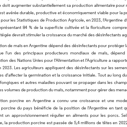
e doit augmenter substantiellement sa production alimentaire pour 
'est avérée durable, productive et économiquement viable pour la p
 pour les Statistiques de Production Agricole, en 2023, l'Argentine di
présentant 84 % de la superficie cultivée et la floriculture compr
otégée devrait stimuler la croissance du marché des désinfectants ag
ion de maïs en Argentine dépend des désinfectants pour protéger la 
ue l'un des principaux producteurs mondiaux de maïs, dépend 
tion des Nations Unies pour l'Alimentation et l'Agriculture a rappor
 2023. Les agriculteurs appliquent des désinfectants sur les semen
es d'affecter la germination et la croissance initiale. Tout au long d
 fongiques et autres maladies pouvant se propager dans les champs
 les volumes de production du maïs, notamment pour gérer des menac
tion porcine en Argentine a connu une croissance et une modern
e porcine du pays bénéficie de la position de l'Argentine en tant
nt un approvisionnement régulier en aliments pour les porcs. Sel
ure, la production porcine est passée de 5,4 millions de têtes en 202