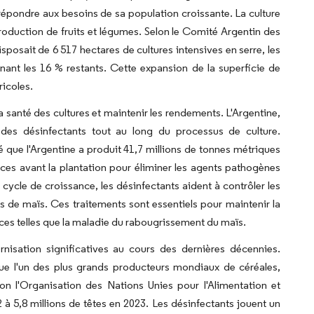
répondre aux besoins de sa population croissante. La culture
roduction de fruits et légumes. Selon le Comité Argentin des
sposait de 6 517 hectares de cultures intensives en serre, les
enant les 16 % restants. Cette expansion de la superficie de
ricoles.
santé des cultures et maintenir les rendements. L'Argentine,
des désinfectants tout au long du processus de culture.
té que l'Argentine a produit 41,7 millions de tonnes métriques
ces avant la plantation pour éliminer les agents pathogènes
u cycle de croissance, les désinfectants aident à contrôler les
 de maïs. Ces traitements sont essentiels pour maintenir la
es telles que la maladie du rabougrissement du maïs.
isation significatives au cours des dernières décennies.
 que l'un des plus grands producteurs mondiaux de céréales,
on l'Organisation des Nations Unies pour l'Alimentation et
2 à 5,8 millions de têtes en 2023. Les désinfectants jouent un