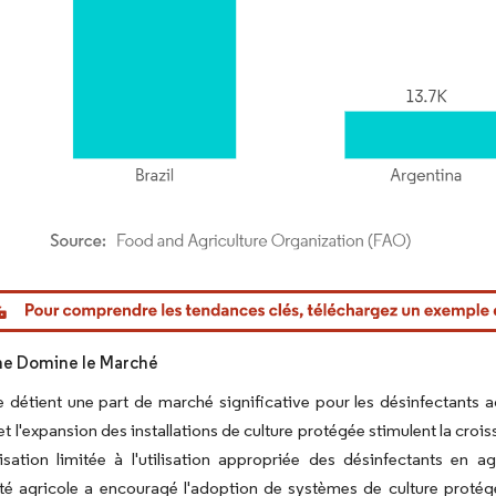
or Intelligence. La réutilisation nécessite une attribution sous CC BY 4.0.
ne Domine le Marché
e détient une part de marché significative pour les désinfectants
et l'expansion des installations de culture protégée stimulent la cr
lisation limitée à l'utilisation appropriée des désinfectants en a
té agricole a encouragé l'adoption de systèmes de culture protégé