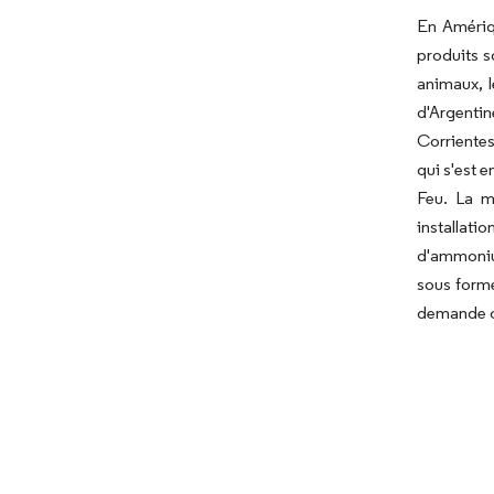
En Amériqu
produits s
animaux, l
d'Argenti
Corrientes
qui s'est 
Feu. La m
installati
d'ammonium
sous forme
demande cr