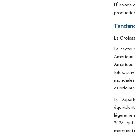
l'Élevage 
production
Tendanc
La Croiss
Le secteur
Amérique d
Amérique l
têtes, sui
mondiales 
calorique j
Le Départe
équivalent
légèrement
2023, qui 
marquant u