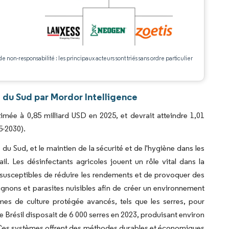
.
de non-responsabilité : les principaux acteurs sont triés sans ordre particulier
 du Sud par Mordor Intelligence
mée à 0,85 milliard USD en 2025, et devrait atteindre 1,01
5-2030).
du Sud, et le maintien de la sécurité et de l'hygiène dans les
il. Les désinfectants agricoles jouent un rôle vital dans la
 susceptibles de réduire les rendements et de provoquer des
gnons et parasites nuisibles afin de créer un environnement
mes de culture protégée avancés, tels que les serres, pour
le Brésil disposait de 6 000 serres en 2023, produisant environ
. Ces systèmes offrent des méthodes durables et économiques