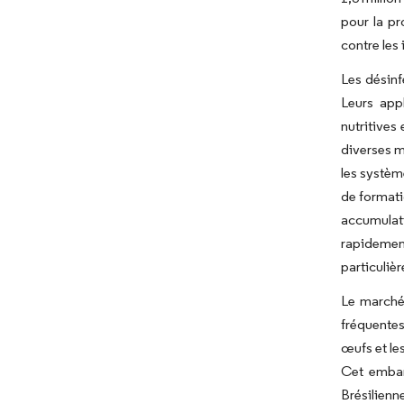
pour la pr
contre les 
Les désinf
Leurs appl
nutritives
diverses m
les systèm
de formati
accumulat
rapidement
particuliè
Le marché
fréquentes
œufs et le
Cet embar
Brésilienn