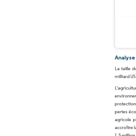
Analyse
La taille 
milliard U
L'agricult
environnem
protection
pertes éco
agricole p
accroître 
1,5 millio