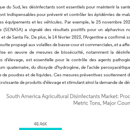
e du Sud, les désinfectants sont essentiels pour maintenir la santé
ont indispensables pour prévenir et contrôler les épidémies de ma
es équipements et les véhicules. Par exemple, le 25 novembre 2023
ne (SENASA) a signalé des résultats positifs pour un alphavirus 
 et de Santa Fe. De plus, le 14 février 2023, l'Argentine a confirmé
ensuite propagé aux volailles de basse-cour et commerciales, et a affe
ise en œuvre de mesures de biosécurité, notamment la désinfect
ons d'élevage, est essentielle pour le contrôle des agents pathog
 quaternaire, du dioxyde d'hydrogène, de l'acide peroxyacétique,
 de poudres et de liquides. Ces mesures préventives soutiennent de
oissante de produits d'élevage et stimulant ainsi la demande de dés