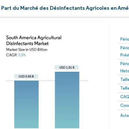
et Part du Marché des Désinfectants Agricoles en Am
Péri
Péri
Prév
Péri
Hist
Tail
Tail
CAGR
Conc
Acte