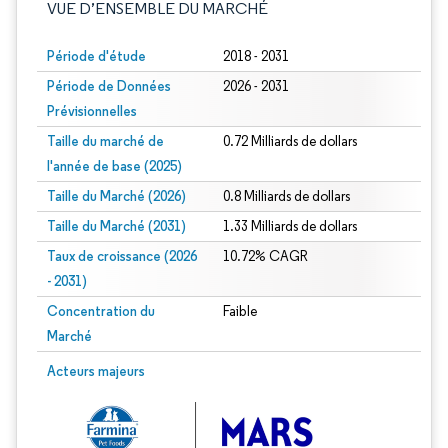
VUE D’ENSEMBLE DU MARCHÉ
Période d'étude
2018 - 2031
Période de Données
2026 - 2031
Prévisionnelles
Taille du marché de
0.72 Milliards de dollars
l'année de base (2025)
Taille du Marché (2026)
0.8 Milliards de dollars
Taille du Marché (2031)
1.33 Milliards de dollars
Taux de croissance (2026
10.72% CAGR
- 2031)
Concentration du
Faible
Marché
Image © Mordor Intelligence. La réutilisation nécessite une attribution sous CC 
Acteurs majeurs