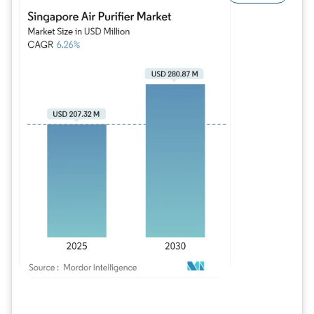
Image © Mordor Intelligence. La réutilisation nécessite une attribution sous CC BY