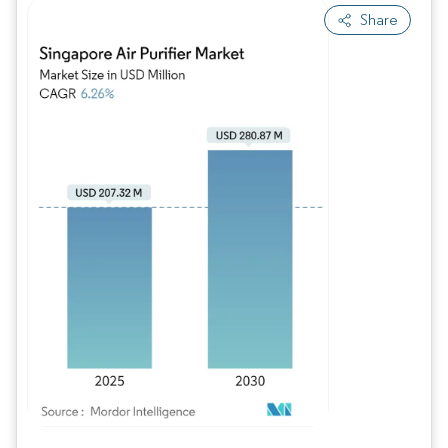
Share
Imagen © Mordor Intelligence. El uso requiere atribución según CC BY 4.0.