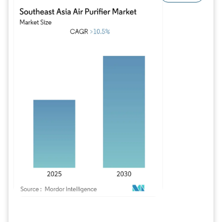
Image © Mordor Intelligence. La réutilisation nécessite une attribution sous CC BY