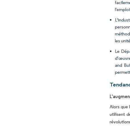
facilem
l'emploi
L'indus
personne
méthode
les uni
Le Dépa
d'œuvre
and Bui
permett
Tendanc
L'augment
Alors que
utilisent 
révolutionn