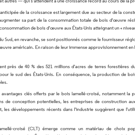
et autres — qui s'attendent à une croissance record au cours de la p
anticipée de la croissance est largement due au secteur de la constru
augmenter sa part de la consommation totale de bois d'œuvre rési
 consommation de bois d'œuvre aux États-Unis atteignant un « niveau 
du Sud, en revanche, se sont positionnés comme le fournisseur régi
œuvre américain. En raison de leur immense approvisionnement en boi
ent près de 40 % des 521 millions d'acres de terres forestières 
pour le sud des États-Unis. En conséquence, la production de boi
les.
 avantages clés offerts par le bois lamellé-croisé, notamment la 
ns de conception potentielles, les entreprises de construction aux
 les développements récents dans l'industrie suggèrent que l'util
.
amellé-croisé (CLT) émerge comme un matériau de choix popula