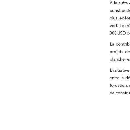
À la suite
constructi
plus légèr
vert. Le m
000 USD d
La contrib
projets d
plancher e
L'initiati
entre le d
forestiers
de constru