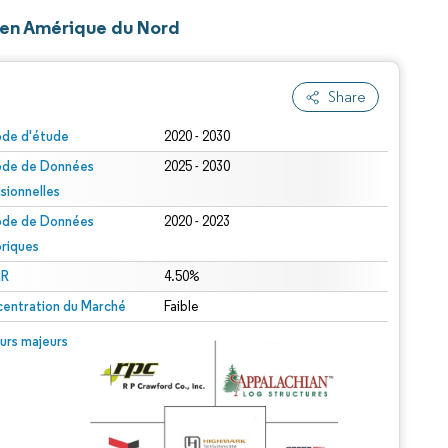
s en Amérique du Nord
Share
ode d'étude
2020 - 2030
ode de Données
2025 - 2030
isionnelles
ode de Données
2020 - 2023
oriques
R
4.50%
entration du Marché
Faible
urs majeurs