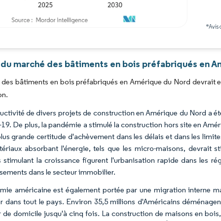
*Avis 
Image © Mordor Intelligence. La réutilisation nécessite une attribution sous CC BY 4.0
 du marché des bâtiments en bois préfabriqués en A
des bâtiments en bois préfabriqués en Amérique du Nord devrait en
on.
uctivité de divers projets de construction en Amérique du Nord a ét
9. De plus, la pandémie a stimulé la construction hors site en Améri
plus grande certitude d'achèvement dans les délais et dans les limi
ériaux absorbant l'énergie, tels que les micro-maisons, devrait sti
s stimulant la croissance figurent l'urbanisation rapide dans les 
ssements dans le secteur immobilier.
mie américaine est également portée par une migration interne ma
r dans tout le pays. Environ 35,5 millions d'Américains déménagen
 de domicile jusqu'à cinq fois. La construction de maisons en bois,