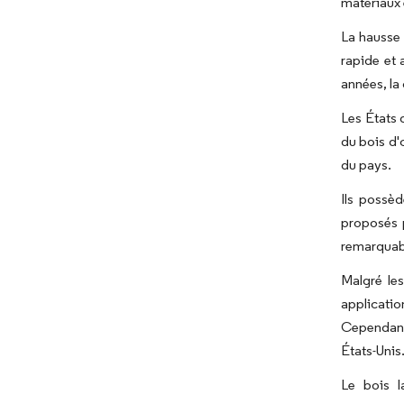
matériaux 
La hausse 
rapide et 
années, la
Les États 
du bois d'
du pays.
Ils possèd
proposés 
remarquab
Malgré les
applicatio
Cependant,
États-Unis
Le bois l