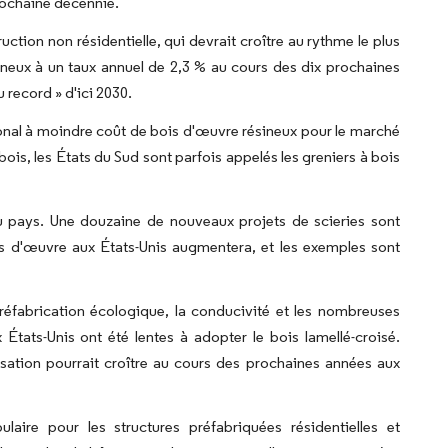
rochaine décennie.
ction non résidentielle, qui devrait croître au rythme le plus
neux à un taux annuel de 2,3 % au cours des dix prochaines
record » d'ici 2030.
onal à moindre coût de bois d'œuvre résineux pour le marché
s, les États du Sud sont parfois appelés les greniers à bois
du pays. Une douzaine de nouveaux projets de scieries sont
s d'œuvre aux États-Unis augmentera, et les exemples sont
préfabrication écologique, la conducivité et les nombreuses
 États-Unis ont été lentes à adopter le bois lamellé-croisé.
isation pourrait croître au cours des prochaines années aux
ire pour les structures préfabriquées résidentielles et