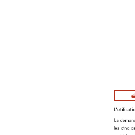
Image © Mord
L'utilisat
La demande
les cinq c