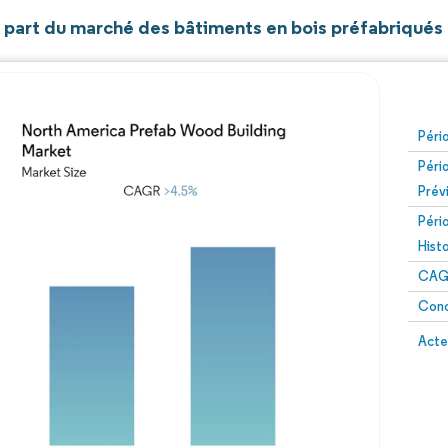
et part du marché des bâtiments en bois préfabriqué
Péri
Péri
Prév
Péri
Hist
CAG
Conc
Acte