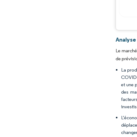
Analyse
Le marché 
de prévisi
La prod
COVID-1
et une 
des mat
facteur
investi
L'écono
déplace
changer