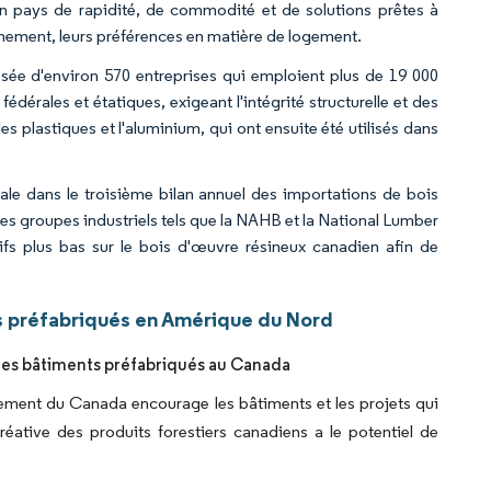
 un pays de rapidité, de commodité et de solutions prêtes à
rtainement, leurs préférences en matière de logement.
osée d'environ 570 entreprises qui emploient plus de 19 000
édérales et étatiques, exigeant l'intégrité structurelle et des
 plastiques et l'aluminium, qui ont ensuite été utilisés dans
e dans le troisième bilan annuel des importations de bois
Des groupes industriels tels que la NAHB et la National Lumber
ifs plus bas sur le bois d'œuvre résineux canadien afin de
s préfabriqués en Amérique du Nord
 des bâtiments préfabriqués au Canada
ement du Canada encourage les bâtiments et les projets qui
 créative des produits forestiers canadiens a le potentiel de