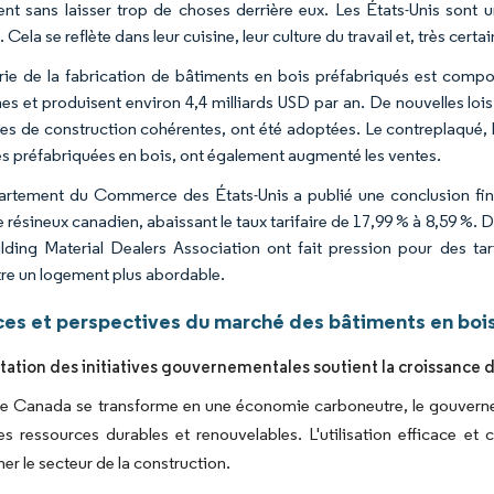
ent sans laisser trop de choses derrière eux. Les États-Unis sont
. Cela se reflète dans leur cuisine, leur culture du travail et, très ce
trie de la fabrication de bâtiments en bois préfabriqués est comp
s et produisent environ 4,4 milliards USD par an. De nouvelles lois f
s de construction cohérentes, ont été adoptées. Le contreplaqué, les
tés préfabriquées en bois, ont également augmenté les ventes.
rtement du Commerce des États-Unis a publié une conclusion final
 résineux canadien, abaissant le taux tarifaire de 17,99 % à 8,59 %. 
lding Material Dealers Association ont fait pression pour des tar
re un logement plus abordable.
es et perspectives du marché des bâtiments en boi
ation des initiatives gouvernementales soutient la croissance
 le Canada se transforme en une économie carboneutre, le gouvern
des ressources durables et renouvelables. L'utilisation efficace et
er le secteur de la construction.