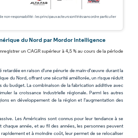
de non-responsabilité : les principaux acteurs sont triés sans ordre particulier
.
mérique du Nord par Mordor Intelligence
registrer un CAGR supérieur à 4,5 % au cours de la période
é retardée en raison d'une pénurie de main-d'œuvre durant la
que du Nord, offrant une sécurité améliorée, un risque réduit
tes du budget. La combinaison de la fabrication additive avec
muler la croissance industrielle régionale. Parmi les autres
régions en développement de la région et l'augmentation des
ssive. Les Américains sont connus pour leur tendance à se
t chaque année, et au fil des années, les personnes peuvent
 rapidement et à moindre coût, leur permet de se relocaliser