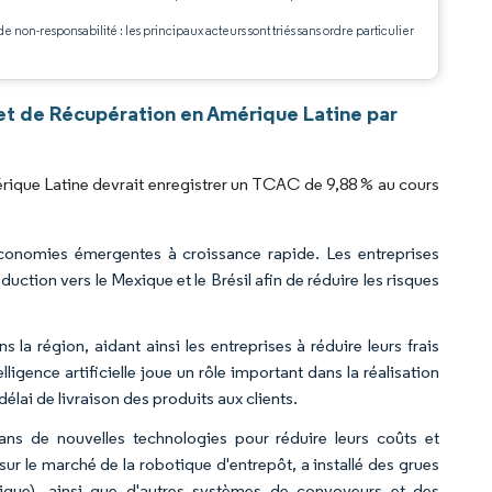
de non-responsabilité : les principaux acteurs sont triés sans ordre particulier
.
t de Récupération en Amérique Latine par
ique Latine devrait enregistrer un TCAC de 9,88 % au cours
conomies émergentes à croissance rapide. Les entreprises
uction vers le Mexique et le Brésil afin de réduire les risques
s la région, aidant ainsi les entreprises à réduire leurs frais
ligence artificielle joue un rôle important dans la réalisation
 délai de livraison des produits aux clients.
ans de nouvelles technologies pour réduire leurs coûts et
sur le marché de la robotique d'entrepôt, a installé des grues
ique), ainsi que d'autres systèmes de convoyeurs et des