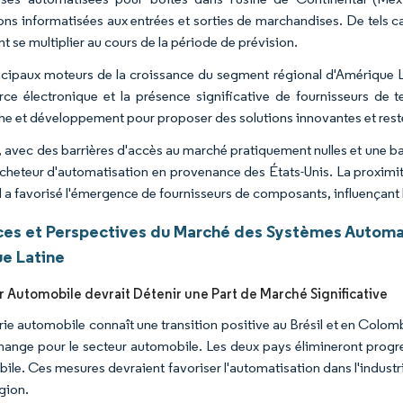
ons informatisées aux entrées et sorties de marchandises. De tels c
t se multiplier au cours de la période de prévision.
ncipaux moteurs de la croissance du segment régional d'Amérique La
e électronique et la présence significative de fournisseurs de t
he et développement pour proposer des solutions innovantes et rest
, avec des barrières d'accès au marché pratiquement nulles et une bas
cheteur d'automatisation en provenance des États-Unis. La proximit
 a favorisé l'émergence de fournisseurs de composants, influençan
es et Perspectives du Marché des Systèmes Automat
e Latine
r Automobile devrait Détenir une Part de Marché Significative
rie automobile connaît une transition positive au Brésil et en Colombi
change pour le secteur automobile. Les deux pays élimineront progr
ile. Ces mesures devraient favoriser l'automatisation dans l'indust
gion.