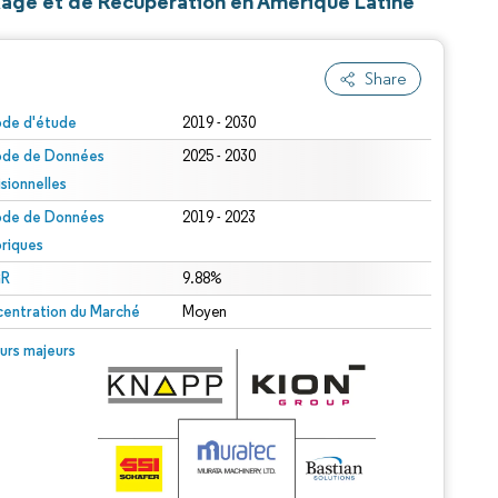
kage et de Récupération en Amérique Latine
Share
ode d'étude
2019 - 2030
ode de Données
2025 - 2030
isionnelles
ode de Données
2019 - 2023
oriques
R
9.88%
entration du Marché
Moyen
urs majeurs