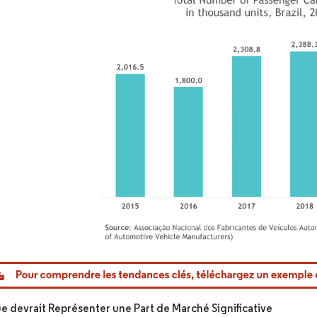
or Intelligence. La réutilisation nécessite une attribution sous CC BY 4.0.
e devrait Représenter une Part de Marché Significative