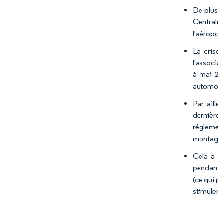
De plus
Central
l'aérop
La cris
l'assoc
à mai 2
automob
Par ail
derniè
régleme
montag
Cela a 
pendant
(ce qui 
stimuler