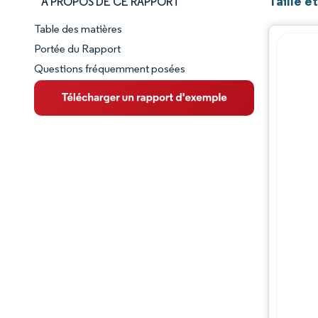
Taille 
À PROPOS DE CE RAPPORT
Table des matières
Aperçu du marché
Portée du Rapport
Questions fréquemment posées
VUE D’ENSEMBLE DU MARCHÉ
Principales tendances du marché
Paysage concurrentiel
Évolutions de l'industrie