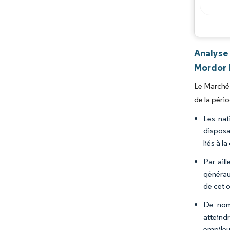
Analyse
Mordor 
Le Marché
de la péri
Les nat
disposan
liés à 
Par aill
généraux
de cet o
De nomb
atteindr
empileu