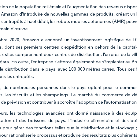
sion de la population milléniale et l'augmentation des revenus dispo
mazon d'introduire de nouvelles gammes de produits, créant un be
s entrepôts à haut débit, les robots mobiles autonomes (AMR) peuvent 
a main-d'œuvre.
bre 2020, Amazon a annoncé un investissement logistique de 10
, dont ses premiers centres d'expédition en dehors de la capitale 
 sites comprennent deux centres de distribution, l'un près de la vill
jara. En outre, l'entreprise s'efforce également de s'implanter au B
de distribution dans le pays, avec 100 000 mètres carrés. Tous ces 
ns les entrepôts.
, de nombreuses personnes dans le pays optent pour le commerce
s, les biscuits et les shampoings. Le marché du commerce de déta
 de prévision et contribuer à accroître l'adoption de l'automatisatio
leurs, les technologies avancées ont donné naissance à des équi
ntation et des boissons du pays. L'industrie alimentaire et des bo
 pour gérer des fonctions telles que la distribution et le stockag
ur rationaliser le processus et produire des résultats plus cohérents