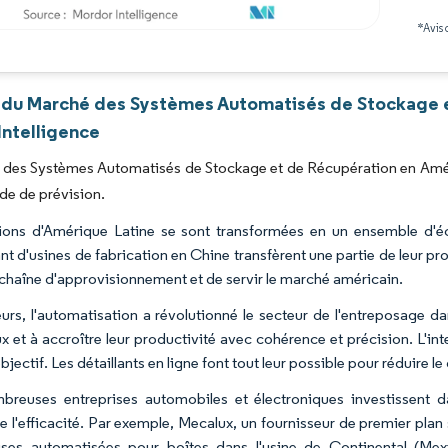
*Avis 
Image © Mordor Intelligence. La réutilisation nécessite une attribution sous CC BY 4.0
 du Marché des Systèmes Automatisés de Stockage e
Intelligence
 des Systèmes Automatisés de Stockage et de Récupération en Amér
ode de prévision.
ions d'Amérique Latine se sont transformées en un ensemble d'é
t d'usines de fabrication en Chine transfèrent une partie de leur prod
la chaîne d'approvisionnement et de servir le marché américain.
eurs, l'automatisation a révolutionné le secteur de l'entreposage dan
 et à accroître leur productivité avec cohérence et précision. L'intel
bjectif. Les détaillants en ligne font tout leur possible pour réduire le
reuses entreprises automobiles et électroniques investissent d
e l'efficacité. Par exemple, Mecalux, un fournisseur de premier plan 
ses automatisées pour boîtes dans l'usine de Continental (Mex