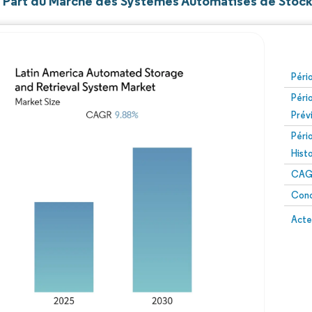
et Part du Marché des Systèmes Automatisés de Stoc
Péri
Péri
Prév
Péri
Hist
CAG
Conc
Acte