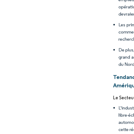
opérati
devraien
Les pri
commerc
recherc
De plus
grand a
du Nord
Tendanc
Amériqu
Le Secteu
L'indust
libre-é
automob
cette ré