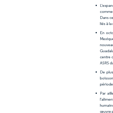
L'expan
comme A
Dans ce
liés à l
En octo
Mexique
nouveaux
Guadala
centre 
ASRS da
De plus
boisson
période
Par ail
l'alime
humains
œuvre po