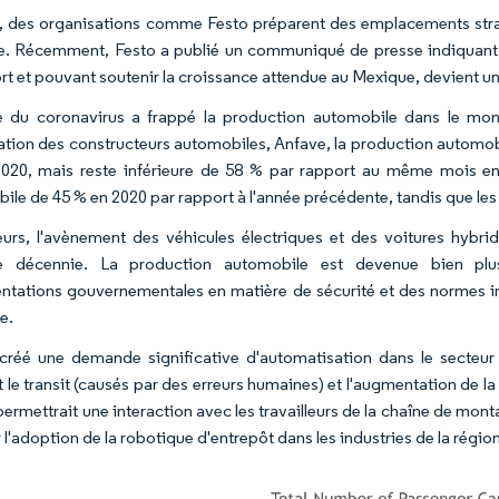
, des organisations comme Festo préparent des emplacements strat
e. Récemment, Festo a publié un communiqué de presse indiquant q
ort et pouvant soutenir la croissance attendue au Mexique, devient un
e du coronavirus a frappé la production automobile dans le mond
iation des constructeurs automobiles, Anfave, la production automob
020, mais reste inférieure de 58 % par rapport au même mois en
ile de 45 % en 2020 par rapport à l'année précédente, tandis que le
leurs, l'avènement des véhicules électriques et des voitures hybri
re décennie. La production automobile est devenue bien plu
ntations gouvernementales en matière de sécurité et des normes in
e.
créé une demande significative d'automatisation dans le secte
 le transit (causés par des erreurs humaines) et l'augmentation de la
permettrait une interaction avec les travailleurs de la chaîne de mon
 l'adoption de la robotique d'entrepôt dans les industries de la région