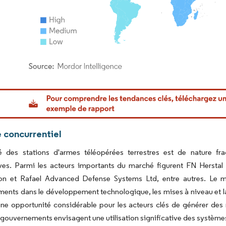
or Intelligence. La réutilisation nécessite une attribution sous CC BY 4.0.
 concurrentiel
 des stations d'armes téléopérées terrestres est de nature f
tives. Parmi les acteurs importants du marché figurent FN Hersta
on et Rafael Advanced Defense Systems Ltd, entre autres. Le m
ments dans le développement technologique, les mises à niveau et la
ne opportunité considérable pour les acteurs clés de générer des
ouvernements envisagent une utilisation significative des systèm