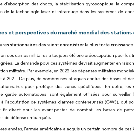
e d'absorption des chocs, la stabilisation gyroscopique, la compa
ion de la technologie laser et infrarouge dans les systèmes de conn
es et perspectives du marché mondial des stations 
ures stationnaires devraient enregistrer la plus forte croissance
ion des camps militaires a toujours été une préoccupation pour les 
ignées. La demande pour ces systèmes devrait augmenter en raison d
ion militaire. Par exemple, en 2022, les dépenses militaires mondial
t à 2021. De plus, de nombreuses attaques contre des bases et des
tationnaires pour protéger des zones spécifiques. En outre, les 
 de garde automatiques, sont également utilisées pour surveiller
 à l'acquisition de systèmes d'armes conteneurisés (CWS), qui so
 tir direct pour les avant-postes de combat, les bases de patrou
ons de défense embarquée.
res années, l'armée américaine a acquis un certain nombre de ces 