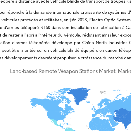
léopéré à distance avec le véhicule blindé de transport de troupes K
our répondre à la demande internationale croissante de systèmes d'a
éhicules protégés et utilitaires, en juin 2023, Electro Optic System
 d'armes téléopéré R150 dans son installation de fabrication à Can
de rester à l'abri à l'intérieur du véhicule, réduisant ainsi leur expo
tation d'armes téléopérée développé par China North Industries C
 peut être montée sur un véhicule blindé équipé d'un canon téléop
es développements devraient propulser la croissance du marché dans 