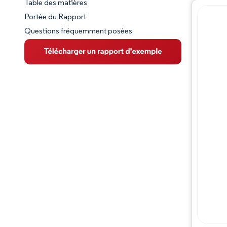
Table des matières
Aperçu du marché
Portée du Rapport
Questions fréquemment posées
VUE D’ENSEMBLE DU MARCHÉ
Principales tendances du marché
Paysage concurrentiel
Évolutions de l'industrie