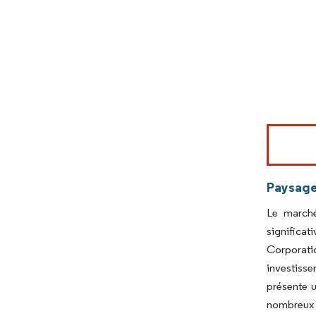
Image © Mord
Paysage
Le marché
significa
Corporati
investisse
présente u
nombreux g