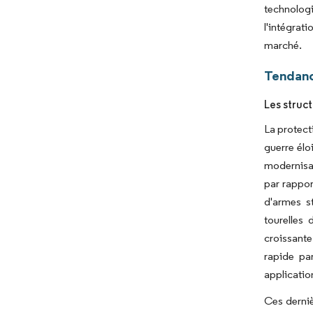
technologi
l'intégrat
marché.
Tendanc
Les struct
La protect
guerre élo
modernisat
par rappor
d'armes s
tourelles
croissante
rapide par
applicati
Ces derniè