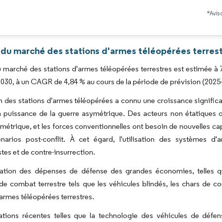
Image © Mordor Intelligence. La réutilisation nécessite une attribution sous CC BY 4.0
*Avis 
 du marché des stations d'armes téléopérées terrest
du marché des stations d'armes téléopérées terrestres est estimée à 7
2030, à un CAGR de 4,84 % au cours de la période de prévision (2025
ion des stations d'armes téléopérées a connu une croissance signifi
 puissance de la guerre asymétrique. Des acteurs non étatiques 
métrique, et les forces conventionnelles ont besoin de nouvelles c
énarios post-conflit. À cet égard, l'utilisation des systèmes d
stes et de contre-insurrection.
tion des dépenses de défense des grandes économies, telles que l
e combat terrestre tels que les véhicules blindés, les chars de c
'armes téléopérées terrestres.
ations récentes telles que la technologie des véhicules de défe