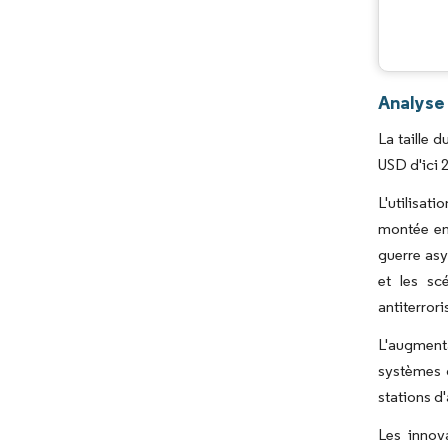
Analyse
La taille 
USD d'ici 
L'utilisat
montée en
guerre asy
et les sc
antiterrori
L'augmenta
systèmes d
stations d
Les innov