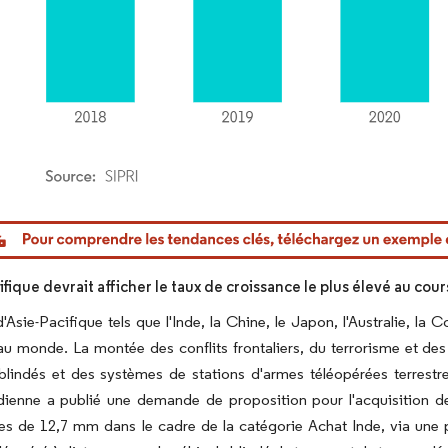
or Intelligence. La réutilisation nécessite une attribution sous CC BY 4.0.
ifique devrait afficher le taux de croissance le plus élevé au cou
'Asie-Pacifique tels que l'Inde, la Chine, le Japon, l'Australie, la
 au monde. La montée des conflits frontaliers, du terrorisme et des
 blindés et des systèmes de stations d'armes téléopérées terrest
ndienne a publié une demande de proposition pour l'acquisition 
ses de 12,7 mm dans le cadre de la catégorie Achat Inde, via une 