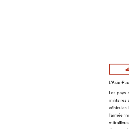
Image © Mord
L'Asie-Pac
Les pays d
militaires
véhicules
l'armée i
mitrailleu