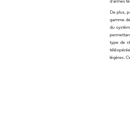
d'armes té
De plus, p
gamme de v
du système
permettant 
type de s
téléopérée
légères. C