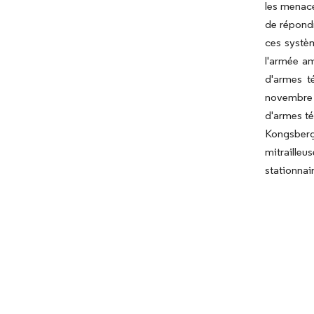
les menace
de répondr
ces systèm
l'armée am
d'armes t
novembre 
d'armes té
Kongsberg
mitrailleu
stationnai