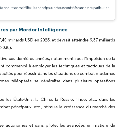
.
de non-responsabilité : les principaux acteurs sont triés sans ordre particulier
res par Mordor Intelligence
,40 milliards USD en 2025, et devrait atteindre 9,37 milliards
-2030).
cative ces dernières années, notamment sous l'impulsion de la
ont commencé à employer les techniques et tactiques de la
apacités pour réussir dans les situations de combat modernes
'armes téléopérés se généralise dans plusieurs opérations
es États-Unis, la Chine, la Russie, l'Inde, etc., dans les
ombat principaux, etc., stimule la croissance du marché des
nse autonomes et sans pilote, les avancées en matière de