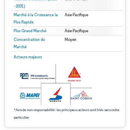
- 2031)
Marché à la Croissance la
Asie-Pacifique
Plus Rapide
Plus Grand Marché
Asie-Pacifique
Concentration du
Moyen
Marché
Image © Mordor Intelligence. La réutilisation nécessite une attribution sous CC 
Acteurs majeurs
*Avis de non-responsabilité : les principaux acteurs sont triés sans ordre
particulier