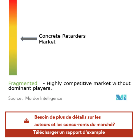
Image © Mordor Intelligence. La réutilisation nécessite une attribution sous CC BY 4.