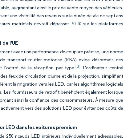
ble, augmentant ainsi le prix de vente moyen des véhicules.
ent une visibilité des revenus sur la durée de vie de sept ans
ares matriciels devrait dépasser 70 % sur les plateformes
 de l'UE
ement avec une performance de coupure précise, une norme
 de transport routier motorisé (KBA) exige désormais des
[3]
 l'octroi de la réception par type.
L'ordinateur central
es feux de circulation diurne et de la projection, simplifiant
lèrent la migration vers les LED, car les algorithmes logiciels
. Les fournisseurs de retrofit bénéficient également lorsque
enforçant ainsi la confiance des consommateurs. À mesure que
oactivement vers des solutions LED pour éviter des coûts de
ur LED dans les voitures premium
de 250 nœuds LED intérieurs individuellement adressables,