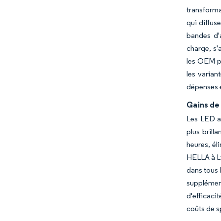
transforma
qui diffus
bandes d'a
charge, s'
les OEM pr
les varian
dépenses e
Gains de
Les LED a
plus brill
heures, él
HELLA à Li
dans tous 
supplément
d'efficaci
coûts de s