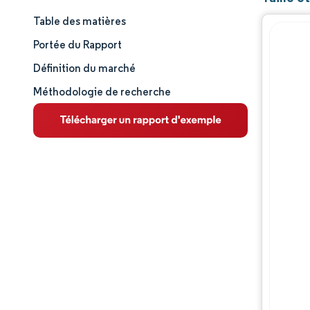
Table des matières
Taille et part de marché
Portée du Rapport
Analyse du marché
Définition du marché
Méthodologie de recherche
Tendances et perspectives
Analyse des segments
Analyse géographique
Paysage concurrentiel
Acteurs majeurs
Évolutions de l'industrie