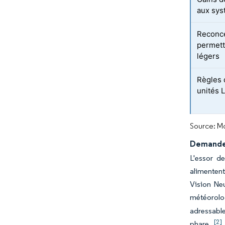
aux sy
Reconce
permett
légers
Règles 
unités 
Source: Mo
Demande 
L'essor d
alimentent
Vision Neu
météorologi
adressabl
[2]
phare.