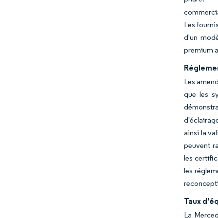
commercial
Les fourni
d'un modè
premium al
Réglement
Les amend
que les s
démonstra
d'éclairag
ainsi la v
peuvent ra
les certif
les réglem
reconcepti
Taux d'é
La Merced