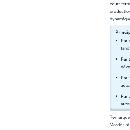
court term
production
dynamiques
Princi
Par 
tand
Par 
déve
Par 
autom
Par 
auto
Remarque :
Mordor Int