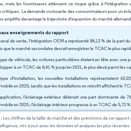
e, mais les fournisseurs atténuent ce risque grâce à l'intégratio
 critiques. La demande croissante des consommateurs pour un éclair
 amplifie davantage la trajectoire d'expansion du marché allemand
paux enseignements du rapport
canal de vente, l'intégration OEM a représenté 84,12 % de la part 
is que le marché secondaire devrait enregistrer le TCAC le plus rapi
type de véhicule, les voitures particulières étaient en tête avec une
lopper à un TCAC de 8,41 % jusqu'en 2031, le plus élevé parmi les ca
type d'installation, les nouvelles installations représentaient 63
obile en 2025, tandis que les installations en retrofit affichent le T
application, l'éclairage extérieur détenait une part dominante de 7
mobile en 2025 ; l'éclairage intérieur progresse à un TCAC de 5,72 % j
 Les chiffres de la taille du marché et des prévisions de ce rapport
elligence, mis à jour avec les données et analyses les plus récentes