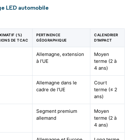
age LED automobile
XIMATIF (%)
PERTINENCE
CALENDRIER
SIONS DE TCAC
GÉOGRAPHIQUE
D'IMPACT
Allemagne, extension
Moyen
à l'UE
terme (2 à
4 ans)
Allemagne dans le
Court
cadre de l'UE
terme (≤ 2
ans)
Segment premium
Moyen
allemand
terme (2 à
4 ans)
Allemagne et Europe
Long terme