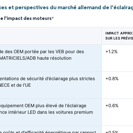
es et perspectives du marché allemand de l'éclair
de l'impact des moteurs
*
IMPACT APPRO
SUR LES PRÉVI
 des OEM portée par les VEB pour des
+1.2%
MATRICIELS/ADB haute résolution
ntations de sécurité d'éclairage plus strictes
+0.8%
NECE et de l'UE
équipement OEM plus élevé de l'éclairage
+0.6%
nce intérieur LED dans les voitures premium
e coûts et d'efficacité énergétique par rapport
+0.5%