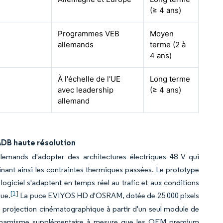
(≥ 4 ans)
Programmes VEB
Moyen
allemands
terme (2 à
4 ans)
À l'échelle de l'UE
Long terme
avec leadership
(≥ 4 ans)
allemand
DB haute résolution
lemands d'adopter des architectures électriques 48 V qui
inant ainsi les contraintes thermiques passées. Le prototype
logiciel s'adaptent en temps réel au trafic et aux conditions
[1]
que.
La puce EVIYOS HD d'OSRAM, dotée de 25 000 pixels
 projection cinématographique à partir d'un seul module de
dynamisme supplémentaire à mesure que les OEM premium