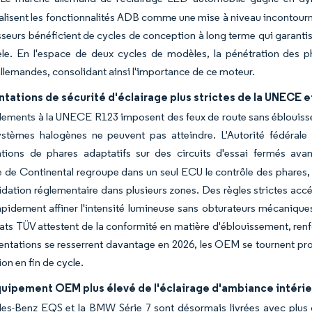
isent les fonctionnalités ADB comme une mise à niveau incontourna
sseurs bénéficient de cycles de conception à long terme qui garantiss
le. En l'espace de deux cycles de modèles, la pénétration des ph
lemandes, consolidant ainsi l'importance de ce moteur.
ations de sécurité d'éclairage plus strictes de la UNECE et
ements à la UNECE R123 imposent des feux de route sans éblouiss
ystèmes halogènes ne peuvent pas atteindre. L'Autorité fédérale
tions de phares adaptatifs sur des circuits d'essai fermés avant
e de Continental regroupe dans un seul ECU le contrôle des phares, d
alidation réglementaire dans plusieurs zones. Des règles strictes accé
pidement affiner l'intensité lumineuse sans obturateurs mécaniques
icats TÜV attestent de la conformité en matière d'éblouissement, r
entations se resserrent davantage en 2026, les OEM se tournent pr
on en fin de cycle.
quipement OEM plus élevé de l'éclairage d'ambiance intérie
es-Benz EQS et la BMW Série 7 sont désormais livrées avec plus 