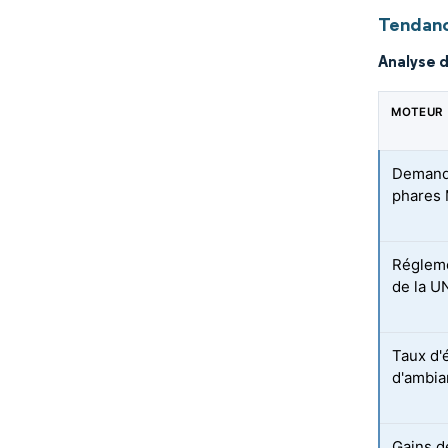
Tendanc
Analyse 
MOTEUR
Demande
phares 
Régleme
de la U
Taux d'
d'ambia
Gains d