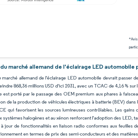
*Avis
partic
 du marché allemand de l'éclairage LED automobile p
du marché allemand de l'éclairage LED automobile devrait passer d
teindre 868,36 millions USD d'ici 2031, avec un TCAC de 4,16 % sur
 est porté par le passage des OEM premium aux phares à faisceaux 
tion de la production de véhicules électriques à batterie (BEV) dans l
E qui favorisent les sources lumineuses contrôlables. Les gains c
x systèmes halogènes et au xénon renforcent l'adoption des LED, tan
à jour de fonctionnalités en liaison radio conformes aux feuilles d
ionnement en termes de prix des semi-conducteurs et des matières 