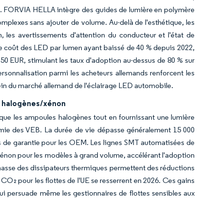
que. FORVIA HELLA intègre des guides de lumière en polymère
omplexes sans ajouter de volume. Au-delà de l'esthétique, les
, les avertissements d'attention du conducteur et l'état de
Le coût des LED par lumen ayant baissé de 40 % depuis 2022,
0 EUR, stimulant les taux d'adoption au-dessus de 80 % sur
personnalisation parmi les acheteurs allemands renforcent les
sein du marché allemand de l'éclairage LED automobile.
es halogènes/xénon
e les ampoules halogènes tout en fournissant une lumière
nomie des VEB. La durée de vie dépasse généralement 15 000
s de garantie pour les OEM. Les lignes SMT automatisées de
 xénon pour les modèles à grand volume, accélérant l'adoption
masse des dissipateurs thermiques permettent des réductions
 CO₂ pour les flottes de l'UE se resserrent en 2026. Ces gains
qui persuade même les gestionnaires de flottes sensibles aux