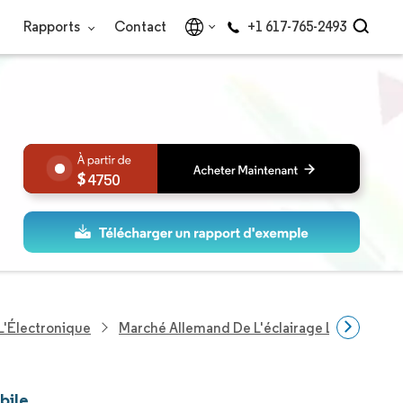
Rapports
Contact
+1 617-765-2493
4750
L'Électronique
Marché Allemand De L'éclairage LED Automo
bile