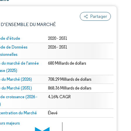
Partager
 D’ENSEMBLE DU MARCHÉ
ode d'étude
2020 - 2031
ode de Données
2026 - 2031
isionnelles
le du marché de l'année
680 Milliards de dollars
ase (2025)
le du Marché (2026)
708.29 Milliards de dollars
e attribution sous CC BY 4.0.
le du Marché (2031)
868.36 Milliards de dollars
 de croissance (2026 -
4.16% CAGR
)
entration du Marché
Élevé
© Mordor Intelligence. La réutilisation nécessite une attribution sous CC BY 4.0.
urs majeurs