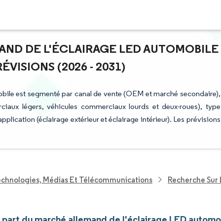
MAND DE L'ÉCLAIRAGE LED AUTOMOBILE
VISIONS (2026 - 2031)
obile est segmenté par canal de vente (OEM et marché secondaire),
rciaux légers, véhicules commerciaux lourds et deux-roues), type
, application (éclairage extérieur et éclairage intérieur). Les prévisions
echnologies, Médias Et Télécommunications
Recherche Sur 
t part du marché allemand de l'éclairage LED automo