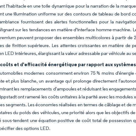
nt l'habitacle en une toile dynamique pour la narration de la mar
ent une illumination uniforme sur des contours de tableau de bord c
mbiance fournissent des alertes fonctionnelles pour la navigation
alignant sur les tendances en matière d'interface homme-machine. 
emium peuvent proposer des ensembles multicolores à partir de 25
tes de finition supérieure. Les attentes croissantes en matière de 
n LED intérieures, élargissant la valeur adressable par véhicule au 
 coûts et d'efficacité énergétique par rapport aux systèm
utomobiles modernes consomment environ 75 % moins d'énergie qu
ante et plus blanche, un avantage qui prolonge directement l'auto
iminant les remplacements d'ampoules et réduisant les engagement
ppstadt ont ramené les coûts unitaires à la parité avec les modules
les segments. Les économies réalisées en termes de câblage et de 
aires du poids des véhicules, une priorité alors que les objectifs de
té sous-tendent une équation positive de coût total de possession 
pécifier des options LED.