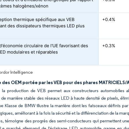
stèmes halogènes/xénon
ption thermique spécifique aux VEB
+0.4%
ant des dissipateurs thermiques LED plus
d'économie circulaire de l'UE favorisant des
+0.3%
LED modulaires et réparables
rdor Intelligence
des OEM portée par les VEB pour des phares MATRICIELS/A
e la production de VEB permet aux constructeurs automobiles al
 de manière stable des réseaux LED à haute densité de pixels, élim
e Klasse de BMW illustre la manière dont les faisceaux définis par 
ques, améliorant à la fois la sécurité et la différenciation de la mar
es, témoigne des progrès des semi-conducteurs qui permettent une
Le marché allemand de l'éclairage LED automobile gagne en 