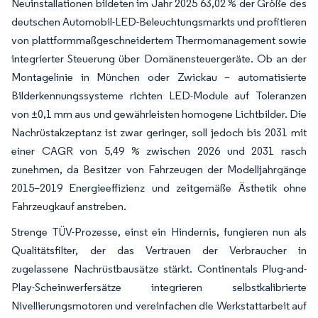
Neuinstallationen bildeten im Jahr 2025 63,02 % der Größe des
deutschen Automobil-LED-Beleuchtungsmarkts und profitieren
von plattformmaßgeschneidertem Thermomanagement sowie
integrierter Steuerung über Domänensteuergeräte. Ob an der
Montagelinie in München oder Zwickau – automatisierte
Bilderkennungssysteme richten LED-Module auf Toleranzen
von ±0,1 mm aus und gewährleisten homogene Lichtbilder. Die
Nachrüstakzeptanz ist zwar geringer, soll jedoch bis 2031 mit
einer CAGR von 5,49 % zwischen 2026 und 2031 rasch
zunehmen, da Besitzer von Fahrzeugen der Modelljahrgänge
2015–2019 Energieeffizienz und zeitgemäße Ästhetik ohne
Fahrzeugkauf anstreben.
Strenge TÜV-Prozesse, einst ein Hindernis, fungieren nun als
Qualitätsfilter, der das Vertrauen der Verbraucher in
zugelassene Nachrüstbausätze stärkt. Continentals Plug-and-
Play-Scheinwerfersätze integrieren selbstkalibrierte
Nivellierungsmotoren und vereinfachen die Werkstattarbeit auf