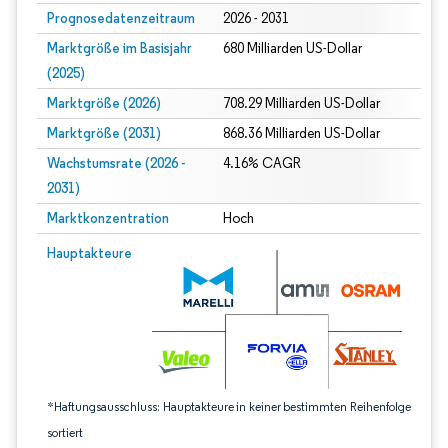
Prognosedatenzeitraum
2026 - 2031
Marktgröße im Basisjahr
680 Milliarden US-Dollar
(2025)
Marktgröße (2026)
708.29 Milliarden US-Dollar
Marktgröße (2031)
868.36 Milliarden US-Dollar
Wachstumsrate (2026 -
4.16% CAGR
2031)
Marktkonzentration
Hoch
Bild © Mordor Intelligence. Wiederverwendung erfordert Namensnennung gem
Hauptakteure
*Haftungsausschluss: Hauptakteure in keiner bestimmten Reihenfolge
sortiert