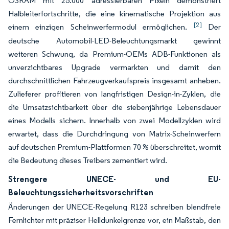
OSRAM mit 25.000 adressierbaren Pixeln demonstriert
Halbleiterfortschritte, die eine kinematische Projektion aus
[2]
einem einzigen Scheinwerfermodul ermöglichen.
Der
deutsche Automobil-LED-Beleuchtungsmarkt gewinnt
weiteren Schwung, da Premium-OEMs ADB-Funktionen als
unverzichtbares Upgrade vermarkten und damit den
durchschnittlichen Fahrzeugverkaufspreis insgesamt anheben.
Zulieferer profitieren von langfristigen Design-in-Zyklen, die
die Umsatzsichtbarkeit über die siebenjährige Lebensdauer
eines Modells sichern. Innerhalb von zwei Modellzyklen wird
erwartet, dass die Durchdringung von Matrix-Scheinwerfern
auf deutschen Premium-Plattformen 70 % überschreitet, womit
die Bedeutung dieses Treibers zementiert wird.
Strengere UNECE- und EU-
Beleuchtungssicherheitsvorschriften
Änderungen der UNECE-Regelung R123 schreiben blendfreie
Fernlichter mit präziser Helldunkelgrenze vor, ein Maßstab, den