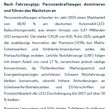
Nach Fahrzeugtyp: Personenkraftwagen dominieren
und führen das Wachstum an
Personenkraftwagen erfassten im Jahr 2025 einen Marktanteil
von 68,92 % am deutschen Automobil-LED-
Beleuchtungsmarkt, was einem Umsatz von 0,47 Milliarden
USD entspricht. Die starke CAGR von 8,41 % bis 2031 spiegelt
die unablässige Innovation der Premium-OEMs bei Matrix-
Scheinwerfern und Ambiente-Innenräumen wider, die
Preisaufschläge erzielen. Leichte Nutzfahrzeuge (LNF) folgen
mit einem Anteil von rund 17 %, verzeichnen jedoch stetige
Konversionen, da Flottenbesitzer Wartungsarmut und
Energieeinsparungen priorisieren. Schwere Nutzfahrzeuge
bleiben konservativ, obwohl höhere Anforderungen an
Scheinwerfer-Betriebszeiten und EU-Vorschriften zur
Frontsichtbarkeit die LED-Durchdringung bis 2027 auf über 55
% treiben.
Premium-Limousinen und SUVs bieten Zulieferern fruchtbaren