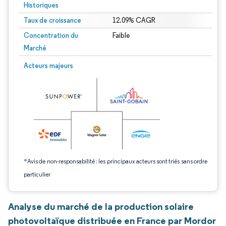
Historiques
Taux de croissance
12.09% CAGR
Concentration du
Faible
Marché
Image © Mordor Intelligence. La réutilisation nécessite une attribution sous CC 
Acteurs majeurs
*Avis de non-responsabilité : les principaux acteurs sont triés sans ordre
particulier
Analyse du marché de la production solaire
photovoltaïque distribuée en France par Mordor