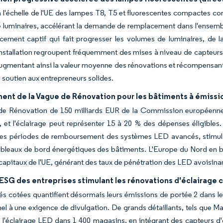
 à l'échelle de l'UE des lampes T8, T5 et fluorescentes compactes co
e luminaires, accélérant la demande de remplacement dans l'ensem
cement captif qui fait progresser les volumes de luminaires, de 
installation regroupent fréquemment des mises à niveau de capteurs 
ugmentant ainsi la valeur moyenne des rénovations et récompensant 
 soutien aux entrepreneurs solides.
ent de la Vague de Rénovation pour les bâtiments à émissio
de Rénovation de 150 milliards EUR de la Commission européenne 
 et l'éclairage peut représenter 15 à 20 % des dépenses éligibles. 
les périodes de remboursement des systèmes LED avancés, stimulan
ableaux de bord énergétiques des bâtiments. L'Europe du Nord en bé
e capitaux de l'UE, générant des taux de pénétration des LED avoisin
ESG des entreprises stimulant les rénovations d'éclairage
és cotées quantifient désormais leurs émissions de portée 2 dans le 
el à une exigence de divulgation. De grands détaillants, tels que 
à l'éclairage LED dans 1 400 magasins, en intégrant des capteurs d'