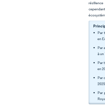
résilienc
cependant
écosystèmes
Princi
Par 
en E
Par 
à un
Par t
en 2
Par 
2025
Par 
Roya