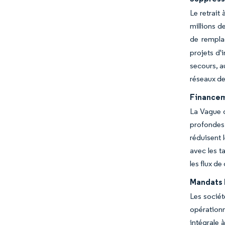
Le retrait
millions d
de rempla
projets d'
secours, a
réseaux de
Financem
La Vague 
profondes,
réduisent 
avec les t
les flux d
Mandats 
Les sociét
opérationn
intégrale 