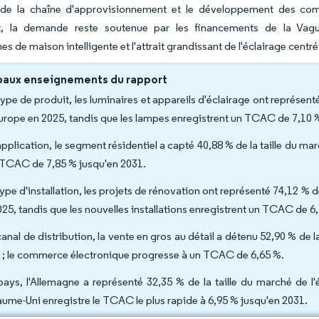
e de la chaîne d'approvisionnement et le développement des compé
, la demande reste soutenue par les financements de la Vague
 de maison intelligente et l'attrait grandissant de l'éclairage centré
paux enseignements du rapport
type de produit, les luminaires et appareils d'éclairage ont représent
urope en 2025, tandis que les lampes enregistrent un TCAC de 7,10 
application, le segment résidentiel a capté 40,88 % de la taille du ma
 TCAC de 7,85 % jusqu'en 2031.
ype d'installation, les projets de rénovation ont représenté 74,12 % d
025, tandis que les nouvelles installations enregistrent un TCAC de 6
canal de distribution, la vente en gros au détail a détenu 52,90 % de 
 ; le commerce électronique progresse à un TCAC de 6,65 %.
pays, l'Allemagne a représenté 32,35 % de la taille du marché de l
ume-Uni enregistre le TCAC le plus rapide à 6,95 % jusqu'en 2031.