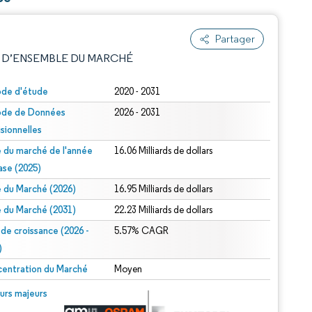
Partager
 D’ENSEMBLE DU MARCHÉ
ode d'étude
2020 - 2031
ode de Données
2026 - 2031
isionnelles
le du marché de l'année
16.06 Milliards de dollars
ase (2025)
le du Marché (2026)
16.95 Milliards de dollars
e attribution sous CC BY 4.0.
le du Marché (2031)
22.23 Milliards de dollars
 de croissance (2026 -
5.57% CAGR
)
entration du Marché
Moyen
© Mordor Intelligence. La réutilisation nécessite une attribution sous CC BY 4.0.
urs majeurs