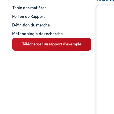
Table des matières
Taille et part de marché
Portée du Rapport
Analyse du marché
Définition du marché
Méthodologie de recherche
Tendances et perspectives
Analyse des segments
Analyse géographique
Paysage concurrentiel
Acteurs majeurs
Évolutions de l'industrie