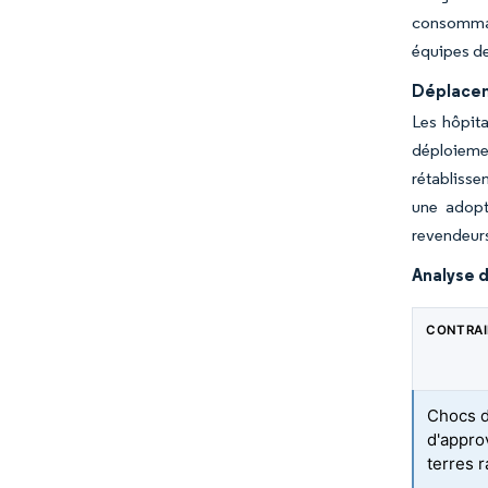
consommat
équipes de
Déplacem
Les hôpita
déploieme
rétablisse
une adopt
revendeurs
Analyse d
CONTRA
Chocs d
d'appro
terres 