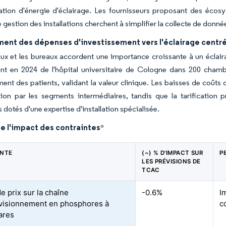
ion d'énergie d'éclairage. Les fournisseurs proposant des écosy
 gestion des installations cherchent à simplifier la collecte de don
ent des dépenses d'investissement vers l'éclairage centré 
ux et les bureaux accordent une importance croissante à un éclair
nt en 2024 de l'hôpital universitaire de Cologne dans 200 chambr
ment des patients, validant la valeur clinique. Les baisses de co
ion par les segments intermédiaires, tandis que la tarification 
 dotés d'une expertise d'installation spécialisée.
e l'impact des contraintes
*
INTE
(~) % D'IMPACT SUR
P
LES PRÉVISIONS DE
TCAC
e prix sur la chaîne
-0.6%
I
visionnement en phosphores à
c
rares