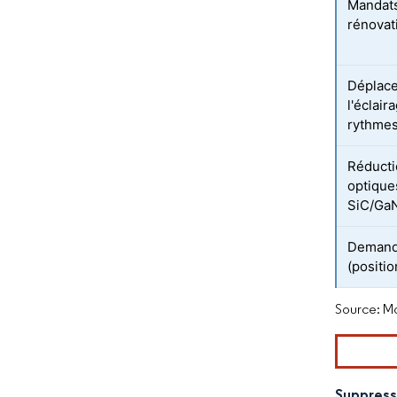
Mandats
rénovat
Déplace
l'éclair
rythmes
Réducti
optiques
SiC/Ga
Demande
(positio
Source: Mo
Suppress