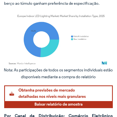
berço ao túmulo ganham preferência de especificação.
Imagem © Mordor Intelligence. O reuso requer atribuição conforme CC BY 4.0.
Por Canal de Distribuição: Comércio Eletrônico