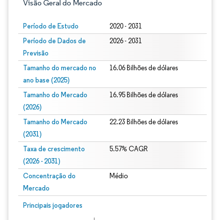
Visão Geral do Mercado
Período de Estudo
2020 - 2031
Período de Dados de
2026 - 2031
Previsão
Tamanho do mercado no
16.06 Bilhões de dólares
ano base (2025)
Tamanho do Mercado
16.95 Bilhões de dólares
(2026)
Tamanho do Mercado
22.23 Bilhões de dólares
(2031)
Taxa de crescimento
5.57% CAGR
(2026 - 2031)
Concentração do
Médio
Mercado
Imagem © Mordor Intelligence. O reuso requer atribuição conforme CC BY 4.0.
Principais jogadores