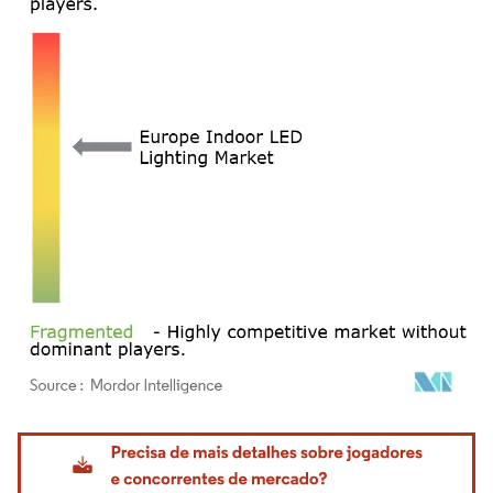
Imagem © Mordor Intelligence. O reuso requer atribuição conforme CC BY 4.0.