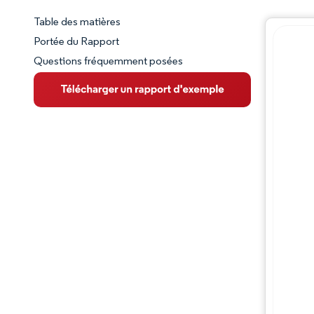
Table des matières
Aperçu du marché
Portée du Rapport
Questions fréquemment posées
VUE D’ENSEMBLE DU MARCHÉ
Principales tendances du marché
Paysage concurrentiel
Évolutions de l'industrie