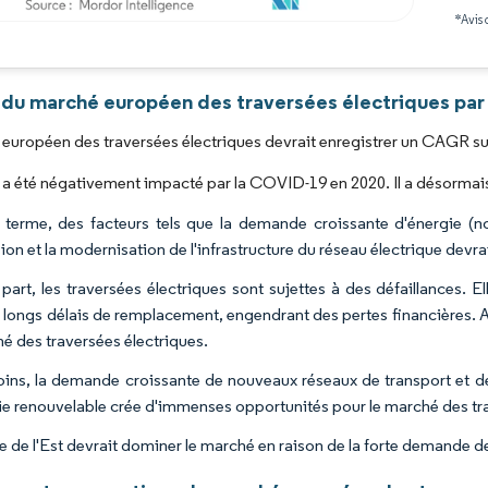
*Avis 
Image © Mordor Intelligence. La réutilisation nécessite une attribution sous CC BY 4.0
 du marché européen des traversées électriques par
européen des traversées électriques devrait enregistrer un CAGR sup
a été négativement impacté par la COVID-19 en 2020. Il a désormais
 terme, des facteurs tels que la demande croissante d'énergie (no
ion et la modernisation de l'infrastructure du réseau électrique devr
 part, les traversées électriques sont sujettes à des défaillances. 
 longs délais de remplacement, engendrant des pertes financières. Ai
hé des traversées électriques.
ns, la demande croissante de nouveaux réseaux de transport et de d
ie renouvelable crée d'immenses opportunités pour le marché des tra
 de l'Est devrait dominer le marché en raison de la forte demande de 