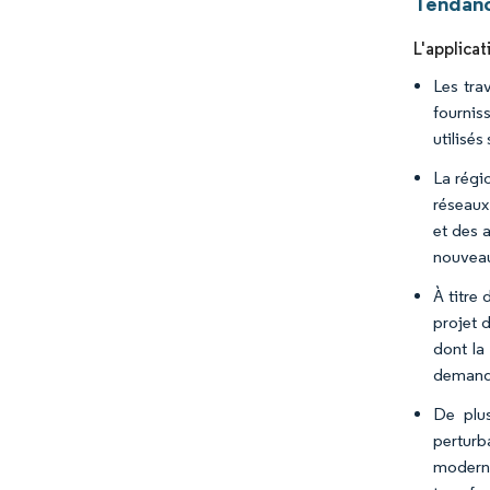
Tendanc
L'applicat
Les tra
fourniss
utilisés
La régi
réseaux
et des 
nouveau
À titre
projet 
dont la
demand
De plus
perturb
moderni