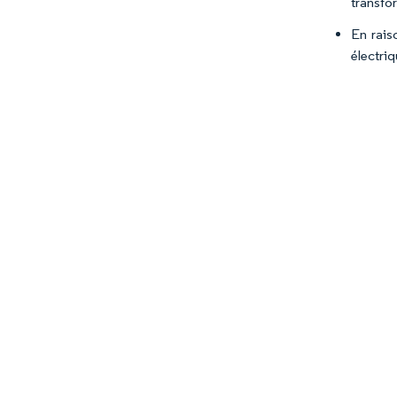
transfor
En rais
électri