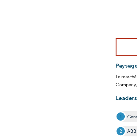
Image © Mord
Paysage
Le marché 
Company, 
Leaders
Gene
ABB 