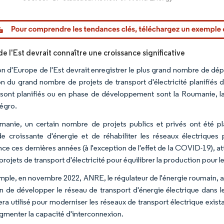
or Intelligence. La réutilisation nécessite une attribution sous CC BY 4.0.
e l'Est devrait connaître une croissance significative
on d'Europe de l'Est devrait enregistrer le plus grand nombre de d
on du grand nombre de projets de transport d'électricité planifiés 
 sont planifiés ou en phase de développement sont la Roumanie, la 
égro.
anie, un certain nombre de projets publics et privés ont été plan
 croissante d'énergie et de réhabiliter les réseaux électriques 
nce ces dernières années (à l'exception de l'effet de la COVID-19), a
projets de transport d'électricité pour équilibrer la production pour l
mple, en novembre 2022, ANRE, le régulateur de l'énergie roumain, a
n de développer le réseau de transport d'énergie électrique dans l
era utilisé pour moderniser les réseaux de transport électrique exist
gmenter la capacité d'interconnexion.