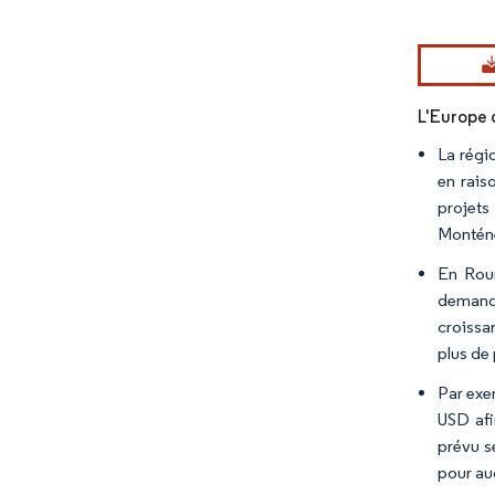
Image © Mord
L'Europe d
La régi
en rais
projets
Montén
En Roum
demande
croissa
plus de 
Par exe
USD afi
prévu s
pour au