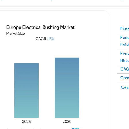
Péri
Péri
Prév
Péri
Hist
CAG
Conc
Acte