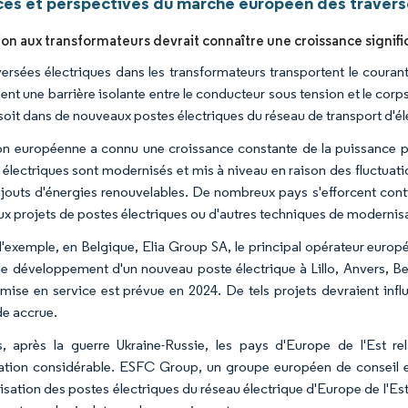
es et perspectives du marché européen des travers
ion aux transformateurs devrait connaître une croissance signifi
versées électriques dans les transformateurs transportent le couran
ent une barrière isolante entre le conducteur sous tension et le corp
 soit dans de nouveaux postes électriques du réseau de transport d'éle
on européenne a connu une croissance constante de la puissance pr
 électriques sont modernisés et mis à niveau en raison des fluctuati
ajouts d'énergies renouvelables. De nombreux pays s'efforcent cont
x projets de postes électriques ou d'autres techniques de modernisa
 d'exemple, en Belgique, Elia Group SA, le principal opérateur euro
de développement d'un nouveau poste électrique à Lillo, Anvers, Be
 mise en service est prévue en 2024. De tels projets devraient in
e accrue.
, après la guerre Ukraine-Russie, les pays d'Europe de l'Est rel
ation considérable. ESFC Group, un groupe européen de conseil en
sation des postes électriques du réseau électrique d'Europe de l'Es