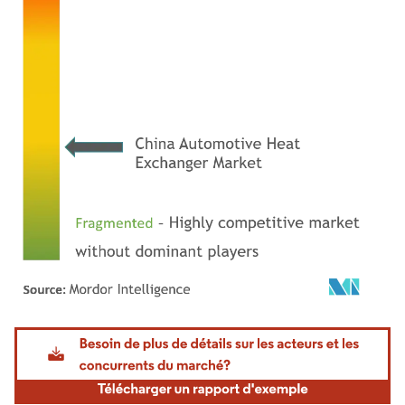
Image © Mordor Intelligence. La réutilisation nécessite une attribution sous CC BY 4.