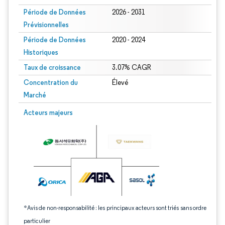
Période de Données
2026 - 2031
Prévisionnelles
Période de Données
2020 - 2024
Historiques
Taux de croissance
3.07% CAGR
Concentration du
Élevé
Marché
Image © Mordor Intelligence. La réutilisation nécessite une attribution sous CC 
Acteurs majeurs
*Avis de non-responsabilité : les principaux acteurs sont triés sans ordre
particulier