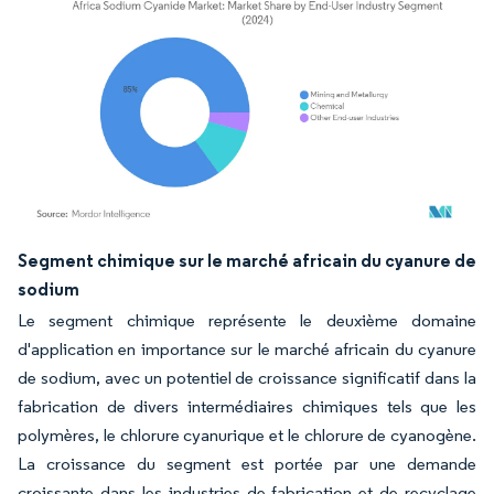
Image © Mordor Intelligence. La réutilisation nécessite une attribution sous CC BY 4.
Segment chimique sur le marché africain du cyanure de
sodium
Le segment chimique représente le deuxième domaine
d'application en importance sur le marché africain du cyanure
de sodium, avec un potentiel de croissance significatif dans la
fabrication de divers intermédiaires chimiques tels que les
polymères, le chlorure cyanurique et le chlorure de cyanogène.
La croissance du segment est portée par une demande
croissante dans les industries de fabrication et de recyclage