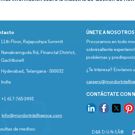
ntacto
ÚNETE A NOSOTROS
11th Floor, Rajapushpa Summit
Procuramos en todo mom
sobresaliente experienci
Nanakramguda Rd, Financial District,
problemas y predisposic
Gachibowli
¿Te interesa? Envíanos u
Hyderabad, Telangana - 500032
careers@mordorintelli
India
CONTÁCTATE CON N
+1 617-765-2493
info@mordorintelligence.com
sultas de medios:
D&B D-U-N-SÂ®