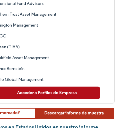
nsional Fund Advisors
hern Trust Asset Management
lington Management
MCO
een (TIAA)
okfield Asset Management
anceBernstein
llo Global Management
ivos en Estados Unidos en nuestro informe