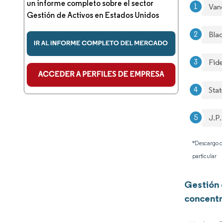
un informe completo sobre el sector
Van
Gestión de Activos en Estados Unidos
Bla
Fid
Stat
J.P
*Descargo d
particular
Gestión 
concentr