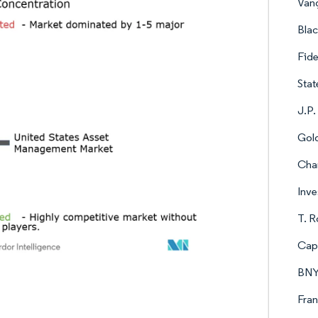
Van
Blac
Fide
Stat
J.P
Gol
Cha
Inve
T. R
Capi
BNY
Fran