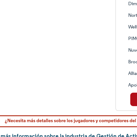
Dime
Nort
Wel
PI
Nuv
Bro
Alli
Apo
más información sobre la industria de Gestión de Act