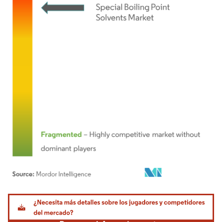
Imagen © Mordor Intelligence. El uso requiere atribución según CC BY 4.0.