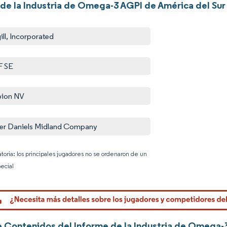
 de la Industria de Omega-3 AGPI de América del Sur
ill, Incorporated
F SE
bion NV
er Daniels Midland Company
atoria: los principales jugadores no se ordenaron de un
ecial
Imagen © 
e Contenidos del Informe de la Industria de Omega-