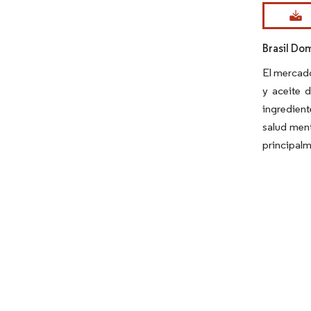
Imagen © Mo
Brasil Do
El mercado
y aceite 
ingredient
salud ment
principalm