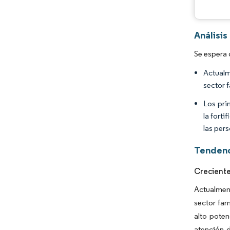
Análisi
Se espera 
Actualm
sector 
Los pri
la fort
las pers
Tendenc
Creciente
Actualmen
sector far
alto poten
atención 