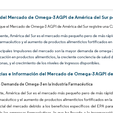
Imagen © Mordor Intelligence. El uso requiere atribución según CC BY 4.0.
s del Mercado de Omega-3 AGPI de América del Sur p
que el Mercado de Omega-3 AGPI de América del Sur registre una C
ente, América del Sur es el mercado más pequeño pero de más rápid
farmacéutico y el aumento de productos alimenticios fortificados en 
ncipales impulsores del mercado son la mayor demanda de omega-3 
ificación en productos alimenticios, la creciente conciencia de salud
onas, y el crecimiento de los niveles de ingresos disponibles.
ias e Información del Mercado de Omega-3 AGPI de 
 Demanda de Omega-3 en la Industria Farmacéutica
te, América del Sur es el mercado más pequeño pero de más rápido
macéutico y el aumento de productos alimenticios fortificados en l
cial del mercado debido a los beneficios específicos del EPA para 
de las empresas farmacéuticas, lo que ha llevado a la incorpora