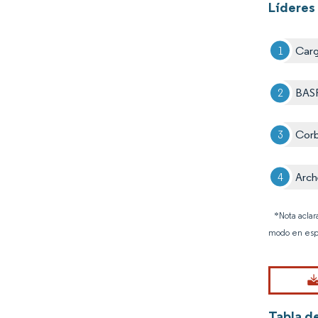
Líderes
Carg
BAS
Cor
Arch
*Nota aclar
modo en esp
Tabla d