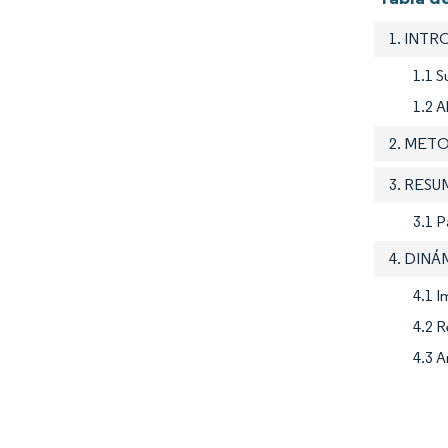
1. INT
1.1 S
1.2 A
2. MET
3. RES
3.1 
4. DIN
4.1 
4.2 R
4.3 A