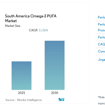
Perí
Perí
Pron
Perí
CAG
Conc
Juga
*Nota
espec