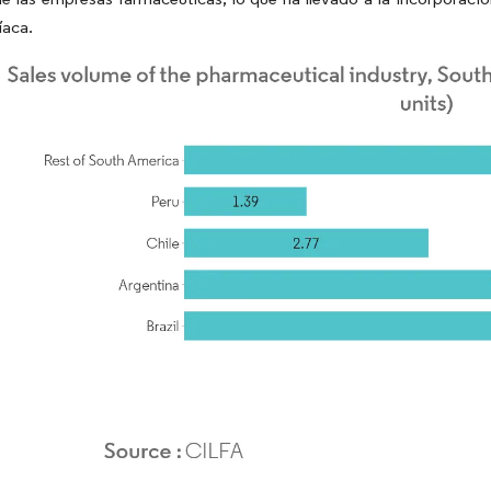
íaca.