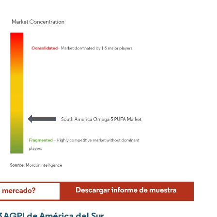
Mordor Intelligence. El uso requiere atribución según CC BY 4.0.
3 AGPI de América del Sur