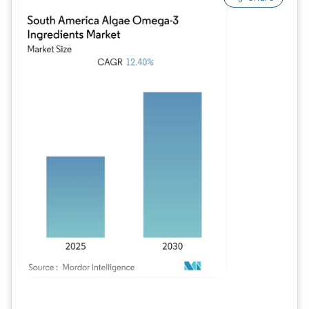
Imagen © Mordor Intelligence. El uso requiere atribución según CC BY 4.0.