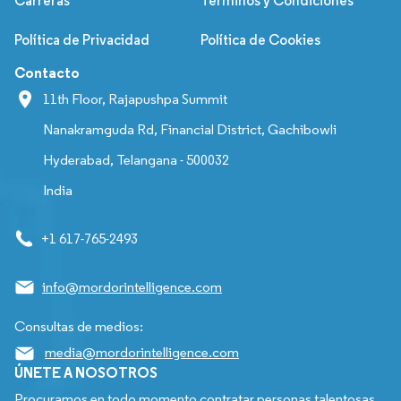
Carreras
Términos y Condiciones
Política de Privacidad
Política de Cookies
Contacto
11th Floor, Rajapushpa Summit
Nanakramguda Rd, Financial District, Gachibowli
Hyderabad, Telangana - 500032
India
+1 617-765-2493
info@mordorintelligence.com
Consultas de medios:
media@mordorintelligence.com
ÚNETE A NOSOTROS
Procuramos en todo momento contratar personas talentosas