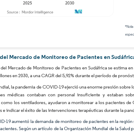
Imagen © Mordor Intelligence. El uso requiere atribución según CC BY 4.0.
*Nota
espec
s del Mercado de Monitoreo de Pacientes en Sudáfric
del Mercado de Monitoreo de Pacientes en Sudáfrica se estima en 
illones en 2030, a una CAGR del 5,92% durante el período de pronóst
ndial, la pandemia de COVID-19 ejerció una enorme presión sobre los
ones médicas contaban con personal insuficiente y estaban so
 como los ventiladores, ayudaron a monitorear a los pacientes de 
as e indicar el éxito de las intervenciones terapéuticas durante la pa
D-19 aumentó la demanda de monitoreo de pacientes en la región sud
pacientes. Según un artículo de la Organización Mundial de la Salud 