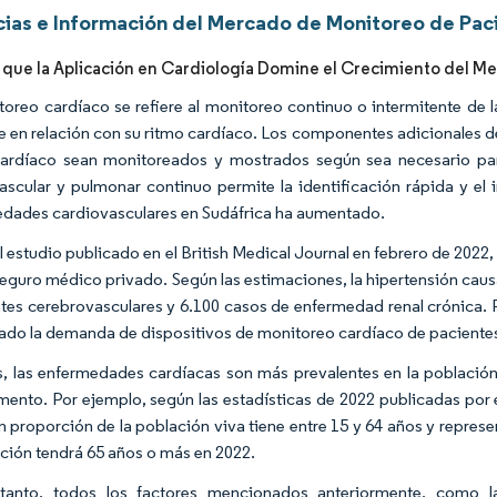
ias e Información del Mercado de Monitoreo de Paci
 que la Aplicación en Cardiología Domine el Crecimiento del M
toreo cardíaco se refiere al monitoreo continuo o intermitente de 
e en relación con su ritmo cardíaco. Los componentes adicionales d
ardíaco sean monitoreados y mostrados según sea necesario para
ascular y pulmonar continuo permite la identificación rápida y el i
dades cardiovasculares en Sudáfrica ha aumentado.
l estudio publicado en el British Medical Journal en febrero de 2022,
seguro médico privado. Según las estimaciones, la hipertensión cau
tes cerebrovasculares y 6.100 casos de enfermedad renal crónica. P
do la demanda de dispositivos de monitoreo cardíaco de pacientes,
 las enfermedades cardíacas son más prevalentes en la población 
mento. Por ejemplo, según las estadísticas de 2022 publicadas por 
n proporción de la población viva tiene entre 15 y 64 años y repres
ación tendrá 65 años o más en 2022.
 tanto, todos los factores mencionados anteriormente, como l