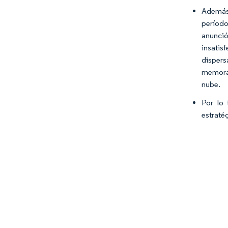
Además,
período
anunció
insatis
dispers
memoran
nube.
Por lo 
estraté