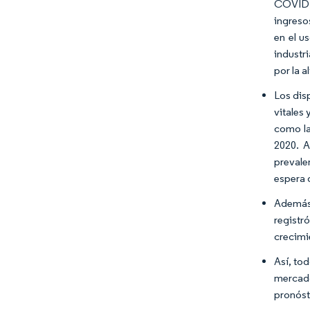
COVID, 
ingreso
en el u
industr
por la 
Los dis
vitales
como la
2020. A
prevale
espera 
Además,
registr
crecimi
Así, to
mercado
pronóst