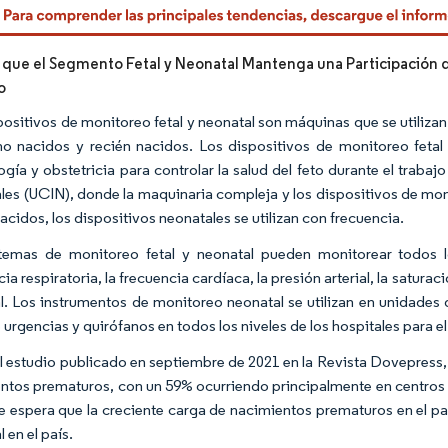
 que el Segmento Fetal y Neonatal Mantenga una Participación d
o
positivos de monitoreo fetal y neonatal son máquinas que se utiliza
o nacidos y recién nacidos. Los dispositivos de monitoreo fetal 
ogía y obstetricia para controlar la salud del feto durante el trabaj
les (UCIN), donde la maquinaria compleja y los dispositivos de mo
acidos, los dispositivos neonatales se utilizan con frecuencia.
temas de monitoreo fetal y neonatal pueden monitorear todos l
ia respiratoria, la frecuencia cardíaca, la presión arterial, la satur
l. Los instrumentos de monitoreo neonatal se utilizan en unidades
e urgencias y quirófanos en todos los niveles de los hospitales para 
l estudio publicado en septiembre de 2021 en la Revista Dovepress,
ntos prematuros, con un 59% ocurriendo principalmente en centros de
se espera que la creciente carga de nacimientos prematuros en el p
 en el país.