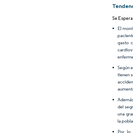
Tendenc
Se Espera
El moni
pacient
gasto c
cardiov
enferme
Según e
tienen 
acciden
aumenta
Además,
del seg
una gra
la pobl
Por lo