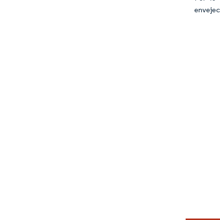
envejec
Imagen © Mo