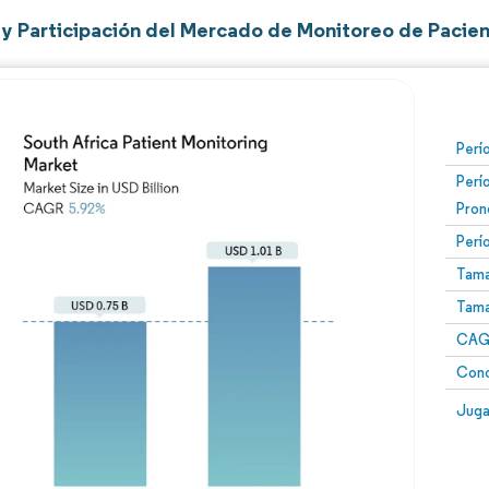
y Participación del Mercado de Monitoreo de Pacien
Perí
Perí
Pron
Perí
Tama
Tama
CAGR
Conc
Juga