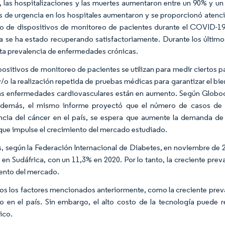
las hospitalizaciones y las muertes aumentaron entre un 90% y un 
s de urgencia en los hospitales aumentaron y se proporcionó atenció
so de dispositivos de monitoreo de pacientes durante el COVID-19.
ia se ha estado recuperando satisfactoriamente. Durante los últim
alta prevalencia de enfermedades crónicas.
positivos de monitoreo de pacientes se utilizan para medir ciertos
 y/o la realización repetida de pruebas médicas para garantizar el bi
s enfermedades cardiovasculares están en aumento. Según Globoca
demás, el mismo informe proyectó que el número de casos de c
ncia del cáncer en el país, se espera que aumente la demanda de 
que impulse el crecimiento del mercado estudiado.
 según la Federación Internacional de Diabetes, en noviembre de 20
ó en Sudáfrica, con un 11,3% en 2020. Por lo tanto, la creciente prev
ento del mercado.
dos los factores mencionados anteriormente, como la creciente prev
 en el país. Sin embargo, el alto costo de la tecnología puede r
ico.