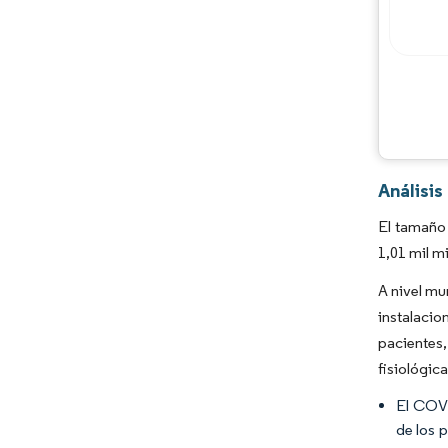
Análisi
El tamaño 
1,01 mil m
A nivel mu
instalaci
pacientes,
fisiológic
El COVI
de los 