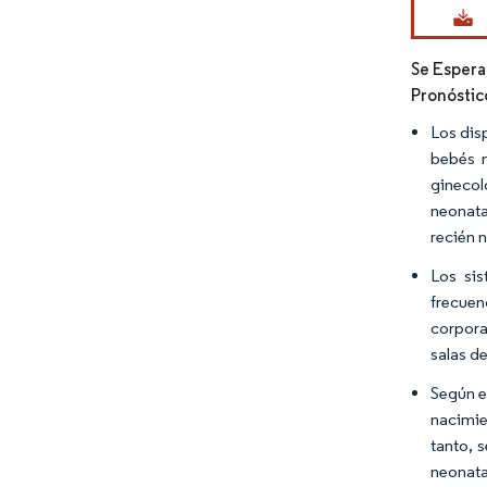
Se Espera
Pronóstic
Los dis
bebés n
ginecol
neonata
recién n
Los sis
frecuenc
corpora
salas d
Según e
nacimie
tanto, 
neonatal