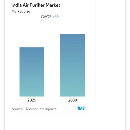
Imagen © Mordor Intelligence. El uso requiere atribución según CC BY 4.0.