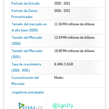
Período de Estudio
2020 - 2031
Período de Datos
2026 - 2031
Pronosticados
Tamaño del mercado en
11.56 Mil millones de dólares
el año base (2025)
Tamaño del Mercado
12.54 Mil millones de dólares
(2026)
Tamaño del Mercado
18.80 Mil millones de dólares
(2031)
Tasa de crecimiento
8.44% CAGR
(2026 - 2031)
Concentración del
Medio
Mercado
Imagen © Mordor Intelligence. El uso requiere atribución según CC BY 4.0.
Jugadores principales