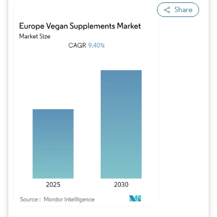
Share
Imagen © Mordor Intelligence. El uso requiere atribución según CC BY 4.0.