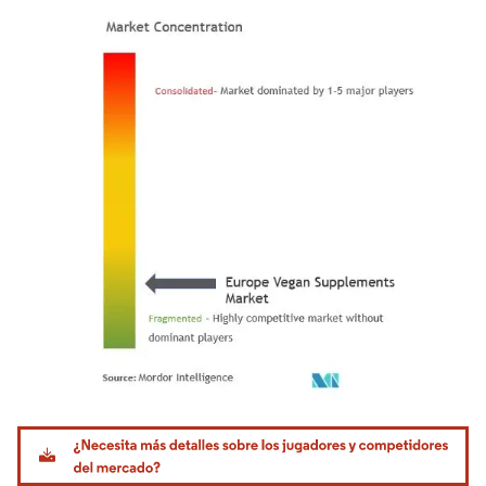
Imagen © Mordor Intelligence. El uso requiere atribución según CC BY 4.0.