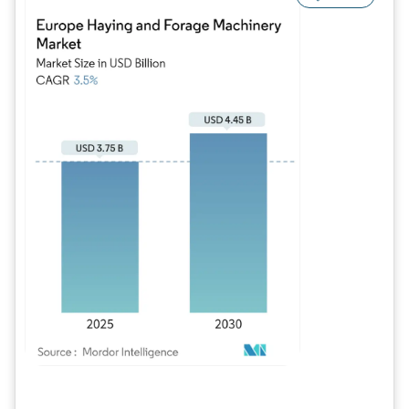
Imagen © Mordor Intelligence. El uso requiere atribución según CC BY 4.0.