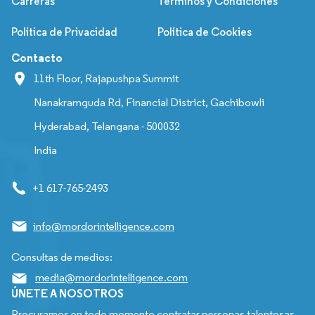
Carreras
Términos y Condiciones
Política de Privacidad
Política de Cookies
Contacto
11th Floor, Rajapushpa Summit
Nanakramguda Rd, Financial District, Gachibowli
Hyderabad, Telangana - 500032
India
+1 617-765-2493
info@mordorintelligence.com
Consultas de medios:
media@mordorintelligence.com
ÚNETE A NOSOTROS
Procuramos en todo momento contratar personas talentosas