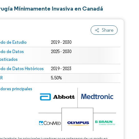
irugía Mínimamente Invasiva en Canadá
Share
odo de Estudio
2019 - 2030
odo de Datos
2025 - 2030
osticados
odo de Datos Históricos
2019 - 2023
R
5.50%
dores principales
 aclaratoria: los principales jugadores no se ordenaron de un modo en