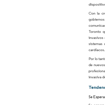
dispositiv
Con la cr
gobiernos 
comunicad
Toronto q
invasivos 
sistemas 
cardíacos.
Por lo tan
de nuevos
profesion
invasiva d
Tendenc
Se Espera