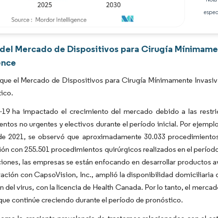
espec
Imagen © Mordor Intelligence. El uso requiere atribución según CC BY 4.0.
s del Mercado de Dispositivos para Cirugía Mínimam
ence
 que el Mercado de Dispositivos para Cirugía Mínimamente Invasiv
ico.
19 ha impactado el crecimiento del mercado debido a las restric
ntos no urgentes y electivos durante el período inicial. Por ejemplo
de 2021, se observó que aproximadamente 30.033 procedimientos 
n con 255.501 procedimientos quirúrgicos realizados en el período
cciones, las empresas se están enfocando en desarrollar productos
ación con CapsoVision, Inc., amplió la disponibilidad domiciliari
n del virus, con la licencia de Health Canada. Por lo tanto, el merc
que continúe creciendo durante el período de pronóstico.