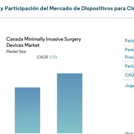
y Participación del Mercado de Dispositivos para C
Perí
Perí
Pron
Perí
CAG
Juga
*Nota