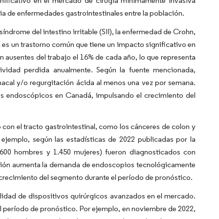
gnificativo en el mercado de cirugía mínimamente invasiva
ia de enfermedades gastrointestinales entre la población.
índrome del intestino irritable (SII), la enfermedad de Crohn,
E es un trastorno común que tiene un impacto significativo en
ausentes del trabajo el 16% de cada año, lo que representa
ividad perdida anualmente. Según la fuente mencionada,
cal y/o regurgitación ácida al menos una vez por semana.
os endoscópicos en Canadá, impulsando el crecimiento del
 con el tracto gastrointestinal, como los cánceres de colon y
jemplo, según las estadísticas de 2022 publicadas por la
600 hombres y 1.450 mujeres) fueron diagnosticados con
blación aumenta la demanda de endoscopios tecnológicamente
el crecimiento del segmento durante el período de pronóstico.
lidad de dispositivos quirúrgicos avanzados en el mercado.
l período de pronóstico. Por ejemplo, en noviembre de 2022,