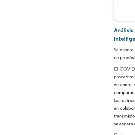
Análisi
Intellig
Se espera
de pronóst
El COVID-
procedimie
en enero 
comparació
las restri
en colabor
transmisió
se espera 