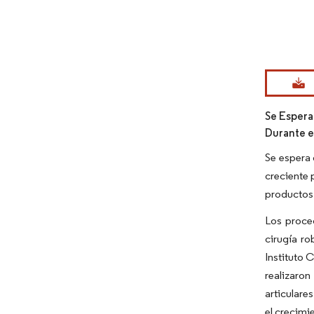
Imagen © Mo
Se Espera
Durante e
Se espera 
creciente 
productos 
Los proce
cirugía ro
Instituto 
realizaro
articulare
el crecimi