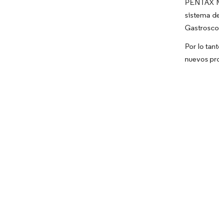
PENTAX Me
sistema d
Gastroscop
Por lo tan
nuevos pro