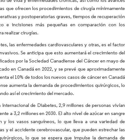
tilo de vida y enfermedades crónicas, así como los avances
ajas que ofrecen los procedimientos de cirugía mínimamente
rativas y postoperatorias graves, tiempos de recuperación
ico e incisiones más pequeñas en comparación con los
 realizar cirugías.
es, las enfermedades cardiovasculares y otras, es el factor
vasivos. Se anticipa que esto aumentará el crecimiento del
blicados por la Sociedad Canadiense del Cáncer en mayo de
sticado en Canadá en 2022, y se prevé que aproximadamente
senta el 10% de todos los nuevos casos de cáncer en Canadá
diense aumenta la demanda de procedimientos quirúrgicos, lo
ndo así el crecimiento del mercado.
 Internacional de Diabetes, 2,9 millones de personas vivían
 a 3,2 millones en 2030. El alto nivel de azúcar en sangre
n y los vasos sanguíneos, lo que lleva a una variedad de
s y el accidente cerebrovascular, que pueden estrechar las
quirúrgicos, lo que se espera que impulse la demanda de