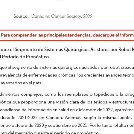
rdor Intelligence. El uso requiere atribución según CC BY 4.0.
 que el Segmento de Sistemas Quirúrgicos Asistidos por Robot 
l Período de Pronóstico
que el segmento de sistemas quirúrgicos asistidos por robot crezca
prevalencia de enfermedades crónicas, los crecientes avances tecnol
avanzados en el país.
dimientos complejos, como los reemplazos ortopédicos o la cirug
bótica que proporciona una visión clara de los tejidos y estructur
Canadiense de Información en Salud en diciembre de 2022, aproxima
n durante 2021-2022 en Canadá. Además, según la misma fuente, 
s entre octubre de 2020 y septiembre de 2021. Por lo tanto, el alto
ento del mercado durante el período de pronóstico.