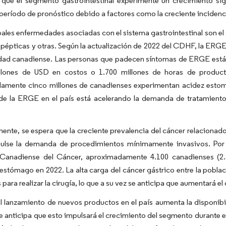
 que el segmento gastrointestinal experimente un crecimiento si
 período de pronóstico debido a factores como la creciente incidenc
pales enfermedades asociadas con el sistema gastrointestinal son el s
s pépticas y otras. Según la actualización de 2022 del CDHF, la ERG
dad canadiense. Las personas que padecen síntomas de ERGE están 
llones de USD en costos o 1.700 millones de horas de product
amente cinco millones de canadienses experimentan acidez estoma
 de la ERGE en el país está acelerando la demanda de tratamient
ente, se espera que la creciente prevalencia del cáncer relacionado
pulse la demanda de procedimientos mínimamente invasivos. Por e
Canadiense del Cáncer, aproximadamente 4.100 canadienses (2.
 estómago en 2022. La alta carga del cáncer gástrico entre la po
para realizar la cirugía, lo que a su vez se anticipa que aumentará 
 lanzamiento de nuevos productos en el país aumenta la disponibi
 anticipa que esto impulsará el crecimiento del segmento durante e