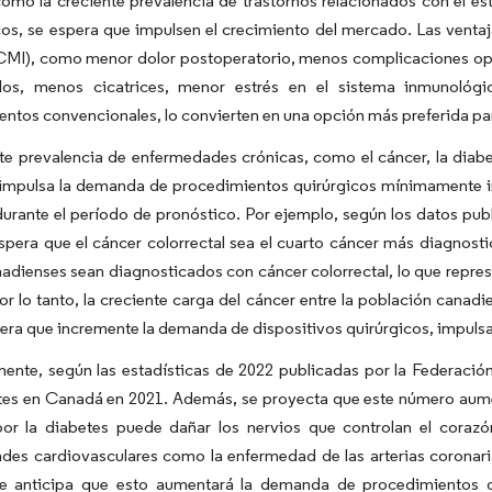
omo la creciente prevalencia de trastornos relacionados con el es
cos, se espera que impulsen el crecimiento del mercado. Las vent
(CMI), como menor dolor postoperatorio, menos complicaciones ope
os, menos cicatrices, menor estrés en el sistema inmunológ
ntos convencionales, lo convierten en una opción más preferida para
te prevalencia de enfermedades crónicas, como el cáncer, la diabet
 impulsa la demanda de procedimientos quirúrgicos mínimamente in
urante el período de pronóstico. Por ejemplo, según los datos pu
espera que el cáncer colorrectal sea el cuarto cáncer más diagno
adienses sean diagnosticados con cáncer colorrectal, lo que repre
or lo tanto, la creciente carga del cáncer entre la población cana
era que incremente la demanda de dispositivos quirúrgicos, impulsa
ente, según las estadísticas de 2022 publicadas por la Federación
es en Canadá en 2021. Además, se proyecta que este número aumente
or la diabetes puede dañar los nervios que controlan el corazó
es cardiovasculares como la enfermedad de las arterias coronaria
 Se anticipa que esto aumentará la demanda de procedimientos 