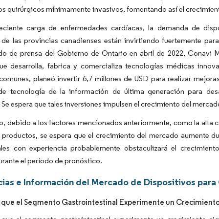
os quirúrgicos mínimamente invasivos, fomentando así el crecimien
eciente carga de enfermedades cardíacas, la demanda de dispo
de las provincias canadienses están invirtiendo fuertemente para 
o de prensa del Gobierno de Ontario en abril de 2022, Conavi M
ue desarrolla, fabrica y comercializa tecnologías médicas inno
comunes, planeó invertir 6,7 millones de USD para realizar mejoras
de tecnología de la información de última generación para desa
 Se espera que tales inversiones impulsen el crecimiento del mercad
to, debido a los factores mencionados anteriormente, como la alta 
 productos, se espera que el crecimiento del mercado aumente dur
ales con experiencia probablemente obstaculizará el crecimien
urante el período de pronóstico.
ias e Información del Mercado de Dispositivos para
 que el Segmento Gastrointestinal Experimente un Crecimiento S