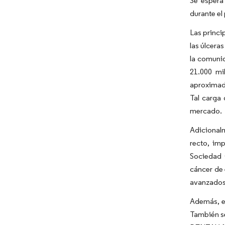
Se espera
durante el
Las princi
las úlcera
la comuni
21.000 mi
aproximad
Tal carga
mercado.
Adicionalm
recto, im
Sociedad 
cáncer de
avanzados 
Además, el
También se