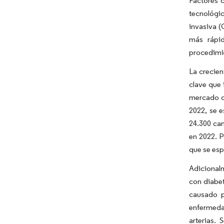
Factores c
tecnológi
invasiva 
más rápid
procedimie
La crecien
clave que
mercado d
2022, se 
24.300 can
en 2022. P
que se esp
Adicionalm
con diabet
causado p
enfermedad
arterias.