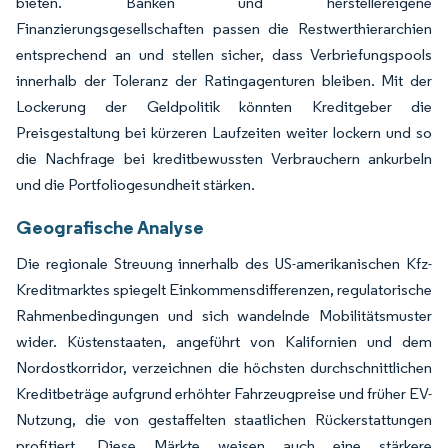
bieten. Banken und herstellereigene
Finanzierungsgesellschaften passen die Restwerthierarchien
entsprechend an und stellen sicher, dass Verbriefungspools
innerhalb der Toleranz der Ratingagenturen bleiben. Mit der
Lockerung der Geldpolitik könnten Kreditgeber die
Preisgestaltung bei kürzeren Laufzeiten weiter lockern und so
die Nachfrage bei kreditbewussten Verbrauchern ankurbeln
und die Portfoliogesundheit stärken.
Geografische Analyse
Die regionale Streuung innerhalb des US-amerikanischen Kfz-
Kreditmarktes spiegelt Einkommensdifferenzen, regulatorische
Rahmenbedingungen und sich wandelnde Mobilitätsmuster
wider. Küstenstaaten, angeführt von Kalifornien und dem
Nordostkorridor, verzeichnen die höchsten durchschnittlichen
Kreditbeträge aufgrund erhöhter Fahrzeugpreise und früher EV-
Nutzung, die von gestaffelten staatlichen Rückerstattungen
profitiert. Diese Märkte weisen auch eine stärkere