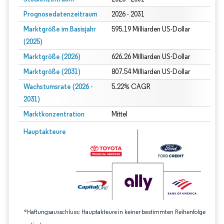
Prognosedatenzeitraum
2026 - 2031
Marktgröße im Basisjahr
595.19 Milliarden US-Dollar
(2025)
Marktgröße (2026)
626.26 Milliarden US-Dollar
Marktgröße (2031)
807.54 Milliarden US-Dollar
Wachstumsrate (2026 -
5.22% CAGR
2031)
Marktkonzentration
Mittel
Bild © Mordor Intelligence. Wiederverwendung erfordert Namensnennung gem
Hauptakteure
*Haftungsausschluss: Hauptakteure in keiner bestimmten Reihenfolge