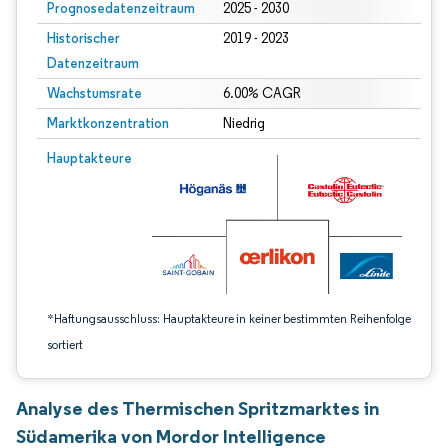
Prognosedatenzeitraum
2025 - 2030
Historischer
2019 - 2023
Datenzeitraum
Wachstumsrate
6.00% CAGR
Marktkonzentration
Niedrig
Bild © Mordor Intelligence. Wiederverwendung erfordert Namensnennung gem
Hauptakteure
*Haftungsausschluss: Hauptakteure in keiner bestimmten Reihenfolge
sortiert
Analyse des Thermischen Spritzmarktes in
Südamerika von Mordor Intelligence