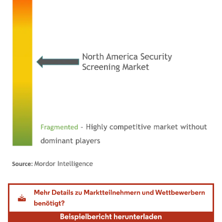
Bild © Mordor Intelligence. Wiederverwendung erfordert Namensnennung gemäß