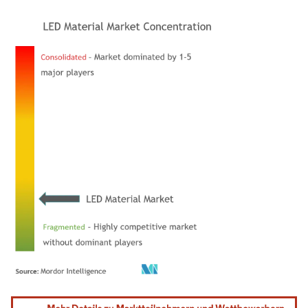
Bild © Mordor Intelligence. Wiederverwendung erfordert Namensnennung gemäß