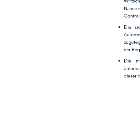
Wirtsc
Näherun
Control
Die si
Automo
zuguteg
der Reg
Die ni
Unterha
dieser I