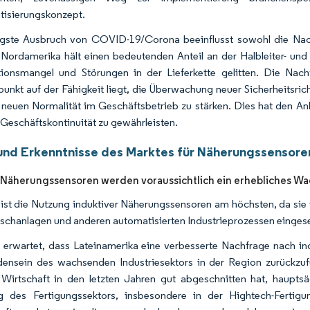
isierungskonzept.
gste Ausbruch von COVID-19/Corona beeinflusst sowohl die Nachf
Nordamerika hält einen bedeutenden Anteil an der Halbleiter- und
ionsmangel und Störungen in der Lieferkette gelitten. Die Nac
unkt auf der Fähigkeit liegt, die Überwachung neuer Sicherheitsricht
r neuen Normalität im Geschäftsbetrieb zu stärken. Dies hat den A
 Geschäftskontinuität zu gewährleisten.
und Erkenntnisse des Marktes für Näherungssensoren
 Näherungssensoren werden voraussichtlich ein erhebliches W
 ist die Nutzung induktiver Näherungssensoren am höchsten, da sie
chanlagen und anderen automatisierten Industrieprozessen einges
 erwartet, dass Lateinamerika eine verbesserte Nachfrage nach i
ensein des wachsenden Industriesektors in der Region zurückzuf
Wirtschaft in den letzten Jahren gut abgeschnitten hat, hauptsäc
g des Fertigungssektors, insbesondere in der Hightech-Fertig