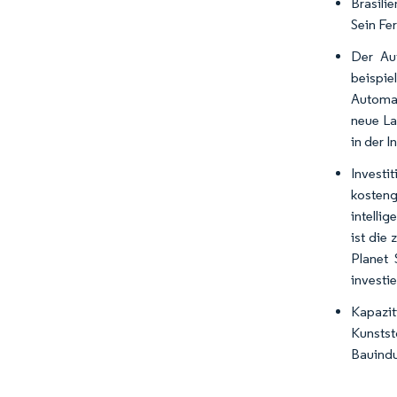
Brasili
Sein Fe
Der Aut
beispi
Automat
neue La
in der I
Investi
kosteng
intelli
ist die
Planet 
investie
Kapazit
Kunstst
Bauindu