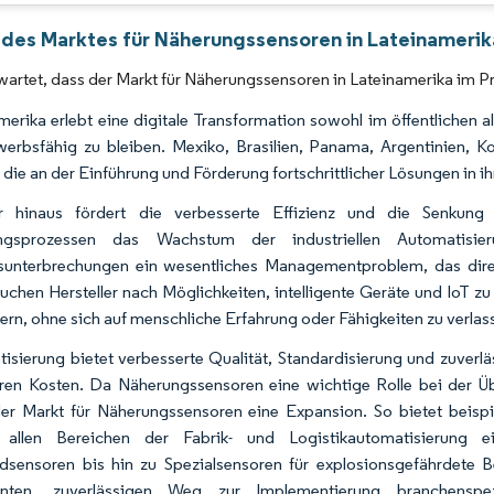
Bild © Mordor Intelligence. Wiederverwendung erfordert Namensnennung gemäß 
 des Marktes für Näherungssensoren in Lateinamerik
wartet, dass der Markt für Näherungssensoren in Lateinamerika im
merika erlebt eine digitale Transformation sowohl im öffentlichen 
erbsfähig zu bleiben. Mexiko, Brasilien, Panama, Argentinien, 
 die an der Einführung und Förderung fortschrittlicher Lösungen in ih
r hinaus fördert die verbesserte Effizienz und die Senkung
ungsprozessen das Wachstum der industriellen Automatisie
sunterbrechungen ein wesentliches Managementproblem, das direk
uchen Hersteller nach Möglichkeiten, intelligente Geräte und IoT zu
ern, ohne sich auf menschliche Erfahrung oder Fähigkeiten zu verlas
isierung bietet verbesserte Qualität, Standardisierung und zuverl
ren Kosten. Da Näherungssensoren eine wichtige Rolle bei der Ü
der Markt für Näherungssensoren eine Expansion. So bietet beis
 allen Bereichen der Fabrik- und Logistikautomatisierung e
dsensoren bis hin zu Spezialsensoren für explosionsgefährdete
igenten, zuverlässigen Weg zur Implementierung branchensp