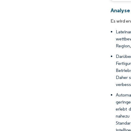
Analyse
Es wird er
Lateina
wettbew
Region,
Darübe
Fertig
Betrieb
Daher s
verbess
Automat
geringe
erlebt 
nahezu
Standar
intell