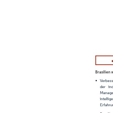
Bild © Mor
Brasilien
Verbess
der in
Managem
intelli
Erfahru