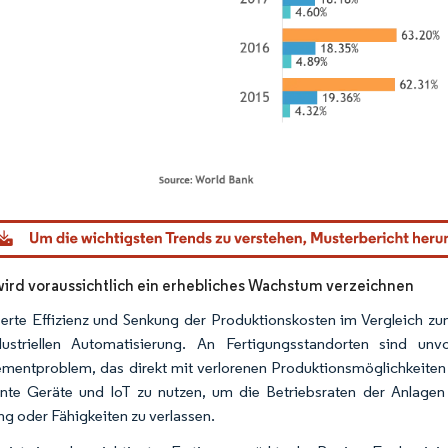
dor Intelligence. Wiederverwendung erfordert Namensnennung gemäß CC BY 4.0.
 wird voraussichtlich ein erhebliches Wachstum verzeichnen
erte Effizienz und Senkung der Produktionskosten im Vergleich 
dustriellen Automatisierung. An Fertigungsstandorten sind unv
entproblem, das direkt mit verlorenen Produktionsmöglichkeiten v
gente Geräte und IoT zu nutzen, um die Betriebsraten der Anlagen
ng oder Fähigkeiten zu verlassen.