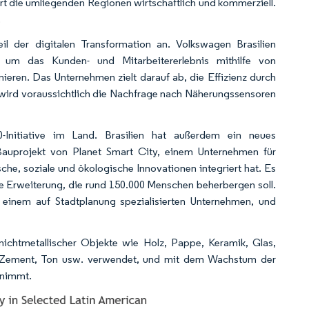
ert die umliegenden Regionen wirtschaftlich und kommerziell.
​
il der digitalen Transformation an. Volkswagen Brasilien
, um das Kunden- und Mitarbeitererlebnis mithilfe von
rmieren. Das Unternehmen zielt darauf ab, die Effizienz durch
s wird voraussichtlich die Nachfrage nach Näherungssensoren
.0-Initiative im Land. Brasilien hat außerdem ein neues
n Bauprojekt von Planet Smart City, einem Unternehmen für
che, soziale und ökologische Innovationen integriert hat. Es
ße Erweiterung, die rund 150.000 Menschen beherbergen soll.
, einem auf Stadtplanung spezialisierten Unternehmen, und
ichtmetallischer Objekte wie Holz, Pappe, Keramik, Glas,
um, Zement, Ton usw. verwendet, und mit dem Wachstum der
unimmt.