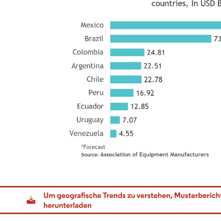
dor Intelligence. Wiederverwendung erfordert Namensnennung gemäß CC BY 4.0.