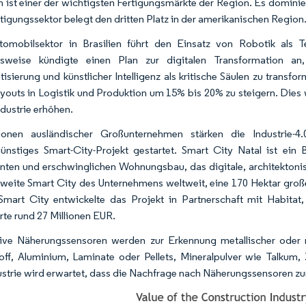
en ist einer der wichtigsten Fertigungsmärkte der Region. Es domini
rtigungssektor belegt den dritten Platz in der amerikanischen Region.
omobilsektor in Brasilien führt den Einsatz von Robotik als Te
elsweise kündigte einen Plan zur digitalen Transformation an
isierung und künstlicher Intelligenz als kritische Säulen zu transfo
youts in Logistik und Produktion um 15% bis 20% zu steigern.​ Die
ndustrie erhöhen.
tionen ausländischer Großunternehmen stärken die Industrie-4
ünstiges Smart-City-Projekt gestartet. Smart City Natal ist ei
genten und erschwinglichen Wohnungsbau, das digitale, architektonis
 zweite Smart City des Unternehmens weltweit, eine 170 Hektar gro
Smart City entwickelte das Projekt in Partnerschaft mit Habitat
rte rund 27 Millionen EUR.​
ive Näherungssensoren werden zur Erkennung metallischer oder n
off, Aluminium, Laminate oder Pellets, Mineralpulver wie Talk
strie wird erwartet, dass die Nachfrage nach Näherungssensoren z