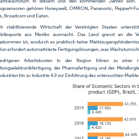
haftswachstum in diesem und den kommenden Jahren sein. Zu
gssensoren gehören Honeywell, OMRON, Panasonic, Pepperl+Fuchs
s, Broadcom und Eaton.
ch stabilisierende Wirtschaft der Vereinigten Staaten unter
bilexporte aus Mexiko ausmacht. Das Land grenzt an die Ve
ekommen ist, wodurch es praktisch keine Marktzugangshindernisse
ion erfordert automatisierte Fertigungslösungen, was Wachstumscha
edrigeren Arbeitskosten in der Region führen zu einer r
ltungselektronikfertigung, der Pharmafertigung und der Metallurgi
ndustrien hin zu Industrie 4.0 zur Einführung des untersuchten Markte