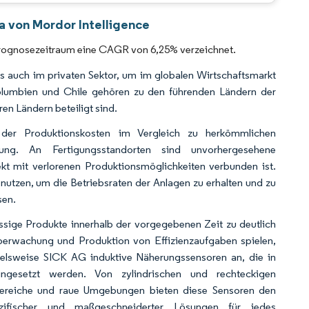
CC BY 4.0.
a von Mordor Intelligence
 Prognosezeitraum eine CAGR von 6,25% verzeichnet.
als auch im privaten Sektor, um im globalen Wirtschaftsmarkt
Kolumbien und Chile gehören zu den führenden Ländern der
ren Ländern beteiligt sind.
 der Produktionskosten im Vergleich zu herkömmlichen
rung. An Fertigungsstandorten sind unvorhergesehene
t mit verlorenen Produktionsmöglichkeiten verbunden ist.
 nutzen, um die Betriebsraten der Anlagen zu erhalten und zu
sen.
ässige Produkte innerhalb der vorgegebenen Zeit zu deutlich
berwachung und Produktion von Effizienzaufgaben spielen,
pielsweise SICK AG induktive Näherungssensoren an, die in
ingesetzt werden. Von zylindrischen und rechteckigen
 Bereiche und raue Umgebungen bieten diese Sensoren den
ezifischer und maßgeschneiderter Lösungen für jedes