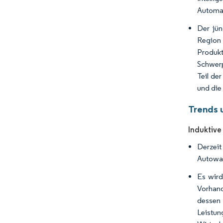
Automat
Der jün
Region 
Produkt
Schwerp
Teil de
und die
Trends 
Induktive
Derzeit
Autowas
Es wird
Vorhand
dessen 
Leistun