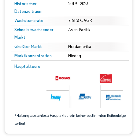
Historischer
2019 - 2023
Datenzeitraum
Wachstumsrate
7.61% CAGR
Schnellstwachsender
Asien-Pazifik
Markt
Größter Markt
Nordamerika
Marktkonzentration
Niedrig
Bild © Mordor Intelligence. Wiederverwendung erfordert Namensnennung gem
Hauptakteure
*Haftungsausschluss: Hauptakteure in keiner bestimmten Reihenfolge
sortiert