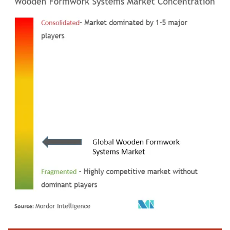
Bild © Mordor Intelligence. Wiederverwendung erfordert Namensnennung gemäß