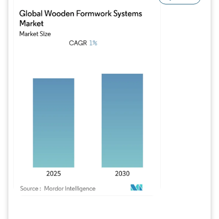
Bild © Mordor Intelligence. Wiederverwendung erfordert Namensnennung gem