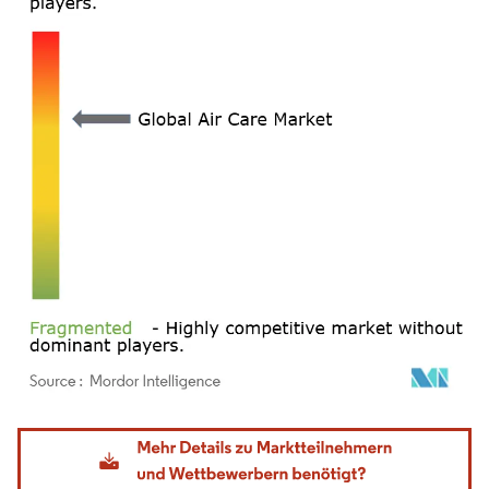
Bild © Mordor Intelligence. Wiederverwendung erfordert Namensnennung gemäß