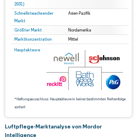
2031)
Schnellstwachsender
Asien-Pazifik
Markt
Größter Markt
Nordamerika
Marktkonzentration
Mittel
Bild © Mordor Intelligence. Wiederverwendung erfordert Namensnennung gem
Hauptakteure
*Haftungsausschluss: Hauptakteure in keiner bestimmten Reihenfolge
sortiert
Luftpflege-Marktanalyse von Mordor
Intelligence