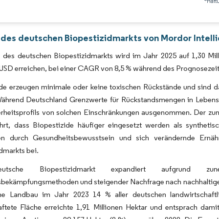
*Haft
Bild © Mordor Intelligence. Wiederverwendung erfordert Namensnennung gemäß 
 des deutschen Biopestizidmarkts von Mordor Intell
 des deutschen Biopestizidmarkts wird im Jahr 2025 auf 1,30 Mill
 USD erreichen, bei einer CAGR von 8,5 % während des Prognosezei
ide erzeugen minimale oder keine toxischen Rückstände und sind d
ährend Deutschland Grenzwerte für Rückstandsmengen in Lebensmit
herheitsprofils von solchen Einschränkungen ausgenommen. Der zun
hrt, dass Biopestizide häufiger eingesetzt werden als syntheti
en durch Gesundheitsbewusstsein und sich verändernde Ernäh
dmarkts bei.
tsche Biopestizidmarkt expandiert aufgrund zune
sbekämpfungsmethoden und steigender Nachfrage nach nachhaltigen 
he Landbau im Jahr 2023 14 % aller deutschen landwirtschaftl
aftete Fläche erreichte 1,91 Millionen Hektar und entsprach dami