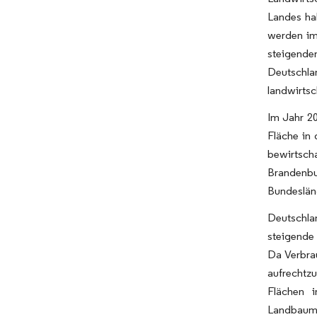
Landes hab
werden im
steigende
Deutschlan
landwirtsc
Im Jahr 20
Fläche in
bewirtsch
Brandenbu
Bundeslän
Deutschlan
steigende
Da Verbra
aufrechtzu
Flächen i
Landbaume