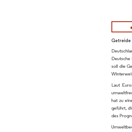
Bild © Mor
Getreide 
Deutschla
Deutsche 
soll die G
Winterwei
Laut Euro
umweltfre
hat zu ein
geführt, d
des Progn
Umweltbed