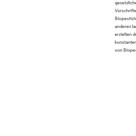
gesetzlic
Vorschrift
Biopestiz
anderen la
erzielten 
konstantem
von Biopes