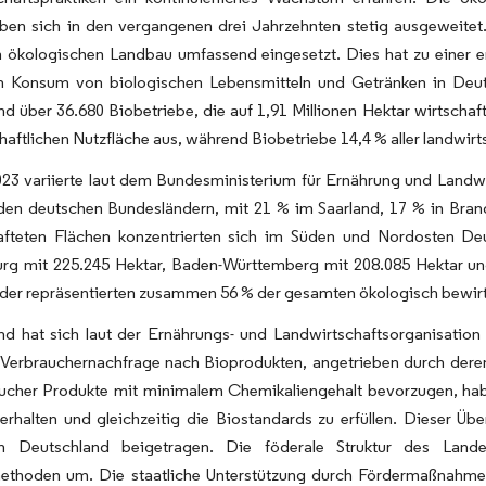
en sich in den vergangenen drei Jahrzehnten stetig ausgeweitet. 
 ökologischen Landbau umfassend eingesetzt. Dies hat zu einer er
n Konsum von biologischen Lebensmitteln und Getränken in Deut
d über 36.680 Biobetriebe, die auf 1,91 Millionen Hektar wirtsch
haftlichen Nutzfläche aus, während Biobetriebe 14,4 % aller landwirt
23 variierte laut dem Bundesministerium für Ernährung und Landwi
 den deutschen Bundesländern, mit 21 % im Saarland, 17 % in Bra
afteten Flächen konzentrierten sich im Süden und Nordosten Deu
rg mit 225.245 Hektar, Baden-Württemberg mit 208.085 Hektar un
der repräsentierten zusammen 56 % der gesamten ökologisch bewirt
d hat sich laut der Ernährungs- und Landwirtschaftsorganisation a
 Verbrauchernachfrage nach Bioprodukten, angetrieben durch deren
ucher Produkte mit minimalem Chemikaliengehalt bevorzugen, habe
erhalten und gleichzeitig die Biostandards zu erfüllen. Dieser Ü
n Deutschland beigetragen. Die föderale Struktur des Landes
thoden um. Die staatliche Unterstützung durch Fördermaßnahme