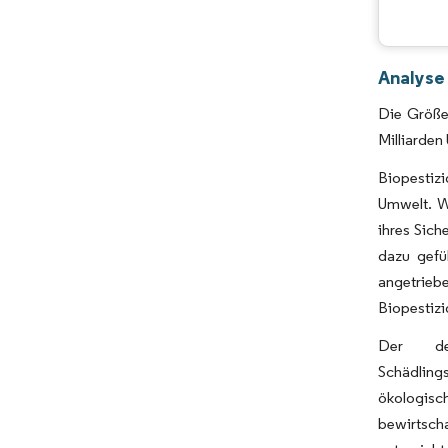
Analyse
Die Größe
Milliarden
Biopestiz
Umwelt. W
ihres Sic
dazu gefü
angetrieb
Biopestizi
Der deu
Schädling
ökologisc
bewirtsch