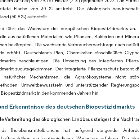
 einem Anstieg von 29.157 Hektar (2 %) gegenüber 2022. Die Eurost
aftete Fläche von 30 % anstrebt. Die ökologisch bewirtschaft
and (50,8 %) aufgeteilt.
nd führt das Wachstum des europäischen Biopestizidmarkts an. 
 die aus natürlichen Materialien wie Pflanzen, Bakterien und Mine
en bekämpfen. Die wachsende Verbrauchernachfrage nach natürlic
ide erhöht. Deutschlands Plan, Chemikalien einschließlich Glyp
idmarkts beschleunigen. Die Umsetzung des Integrierten Pfla
idmarkt zugutegekommen. Der integrierte Pflanzenschutz betont 
n natürlicher Mechanismen, die Agrarökosysteme nicht st
thoden, Umweltbewusstsein und unterstützender Regierungspol
 Biopestizidmarkt in den kommenden Jahren hin.
und Erkenntnisse des deutschen Biopestizidmarkts
 Verbreitung des ökologischen Landbaus steigert die Nachfra
ands Biolebensmittelbranche hat aufgrund steigender Anford
chaftspraktiken ein kontinuierliches Wachstum erfahren. Die ök