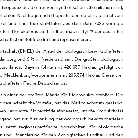
Biopestizide, die frei von synthetischen Chemikalien sind,
höhten Nachfrage nach Biopestiziden geführt, parallel zum
schland. Laut Eurostat-Daten aus dem Jahr 2023 verfügte
afteten. Der ökologische Landbau macht 11,4 % der gesamten
schaftlichen Betriebe im Land repräsentieren.
rtschaft (BMEL) der Anteil der ökologisch bewirtschafteten
ndenburg und 6 % in Niedersachsen. Die größten ökologisch
tschlands. Bayern führte mit 420.037 Hektar, gefolgt von
d Mecklenburg-Vorpommern mit 205.374 Hektar. Diese vier
schafteten Fläche Deutschlands.
ls einer der größten Märkte für Bioprodukte etabliert. Die
 gesundheitliche Vorteile, hat das Marktwachstum gestärkt.
n Landwirte Biopestizide eingesetzt, um die Produktivität
bergang hat zur Ausweitung der ökologisch bewirtschafteten
 setzt regionsspezifische Vorschriften für ökologische
n und Finanzierung für den ökologischen Landbau und den