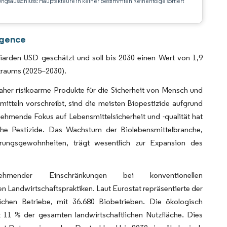
ungsausschluss: Hauptakteure in keiner bestimmten Reihenfolge sortiert
CC BY 4.0.
igence
iarden USD geschätzt und soll bis 2030 einen Wert von 1,9
traums (2025–2030).
aher risikoarme Produkte für die Sicherheit von Mensch und
teln vorschreibt, sind die meisten Biopestizide aufgrund
ehmende Fokus auf Lebensmittelsicherheit und -qualität hat
sche Pestizide. Das Wachstum der Biolebensmittelbranche,
rungsgewohnheiten, trägt wesentlich zur Expansion des
hmender Einschränkungen bei konventionellen
Landwirtschaftspraktiken. Laut Eurostat repräsentierte der
ichen Betriebe, mit 36.680 Biobetrieben. Die ökologisch
t 11 % der gesamten landwirtschaftlichen Nutzfläche. Dies