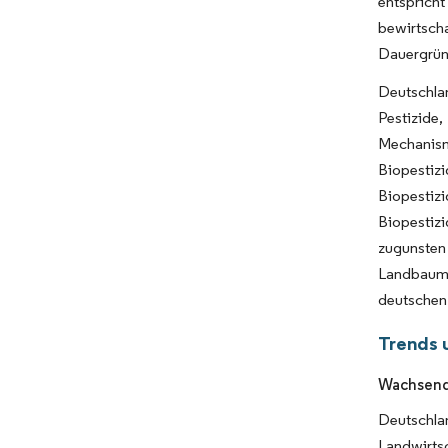
entspricht
bewirtsch
Dauergrünl
Deutschla
Pestizide,
Mechanism
Biopestiz
Biopestiz
Biopestiz
zugunste
Landbaume
deutschen
Trends 
Wachsende
Deutschl
Landwirts