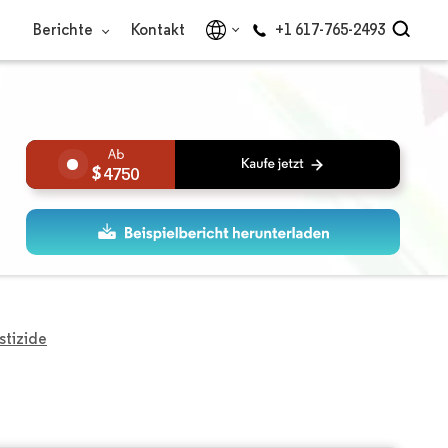
Berichte
Kontakt
+1 617-765-2493
4750
stizide