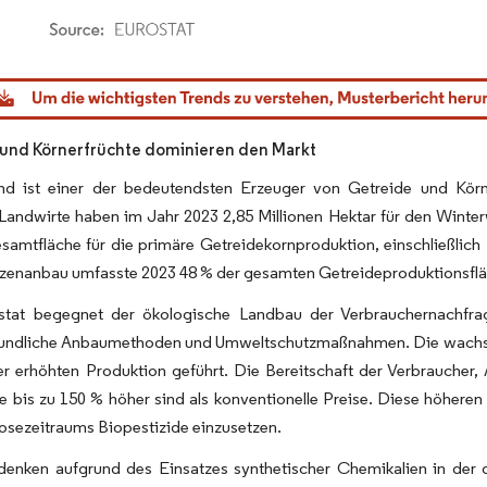
dor Intelligence. Wiederverwendung erfordert Namensnennung gemäß CC BY 4.0.
und Körnerfrüchte dominieren den Markt
nd ist einer der bedeutendsten Erzeuger von Getreide und Körn
Landwirte haben im Jahr 2023 2,85 Millionen Hektar für den Winte
esamtfläche für die primäre Getreidekornproduktion, einschließlich
zenanbau umfasste 2023 48 % der gesamten Getreideproduktionsflä
stat begegnet der ökologische Landbau der Verbrauchernachfra
undliche Anbaumethoden und Umweltschutzmaßnahmen. Die wachsend
er erhöhten Produktion geführt. Die Bereitschaft der Verbraucher, 
ie bis zu 150 % höher sind als konventionelle Preise. Diese höhere
osezeitraums Biopestizide einzusetzen.
enken aufgrund des Einsatzes synthetischer Chemikalien in der 