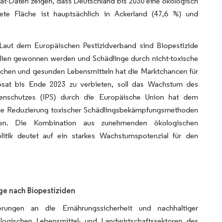
at-Daten zeigen, dass Deutschland bis 2030 eine ökologisch
ete Fläche ist hauptsächlich in Ackerland (47,6 %) und
Laut dem Europäischen Pestizidverband sind Biopestizide
ralien gewonnen werden und Schädlinge durch nicht-toxische
hen und gesunden Lebensmitteln hat die Marktchancen für
hosat bis Ende 2023 zu verbieten, soll das Wachstum des
nzenschutzes (IPS) durch die Europäische Union hat dem
die Reduzierung toxischer Schädlingsbekämpfungsmethoden
ören. Die Kombination aus zunehmenden ökologischen
itik deutet auf ein starkes Wachstumspotenzial für den
ge nach Biopestiziden
erungen an die Ernährungssicherheit und nachhaltiger
ologischen Lebensmittel- und Landwirtschaftssektoren des