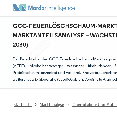
GCC-FEUERLÖSCHSCHAUM-MARKT G
ARKTANTEILSANALYSE – WACHSTU
030)
Der Bericht über den GCC-Feuerlöschschaum-Markt segment
(AFFF), Alkoholbeständiger wässriger filmbildender 
Proteinschaumkonzentrat und weitere), Endverbraucherbra
weitere) sowie Geografie (Saudi-Arabien, Vereinigte Arabisc
Startseite
Marktanalyse
Chemikalien- Und Mater