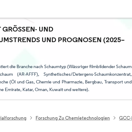
RÖSSEN- UND M
MSTRENDS UND PROGNOSEN (2025–2
iert die Branche nach Schaumtyp (Wässriger filmbildender Schaum
Schaum (AR-AFFF), Synthetisches/Detergens-Schaumkonzentrat,
nche (Öl und Gas, Chemie und Pharmazie, Bergbau, Transport und
he Emirate, Katar, Oman, Kuwait und weitere).
ialforschung
Forschung Zu Chemietechnologien
GCC-F