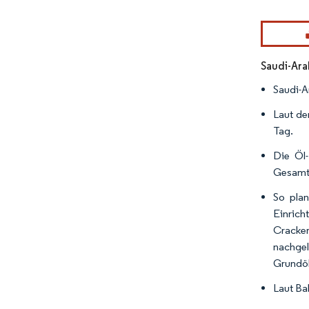
Bild © Mor
Saudi-Ara
Saudi-A
Laut de
Tag.
Die Öl-
Gesamtw
So plan
Einrich
Cracke
nachgel
Grundöl
Laut Ba