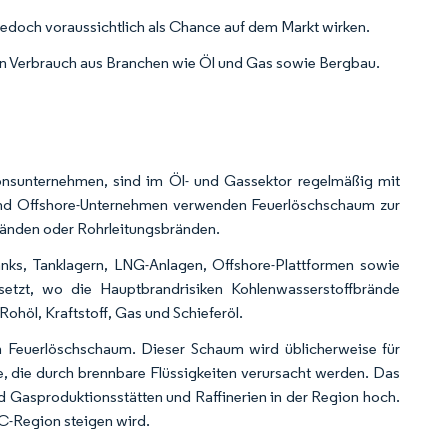
edoch voraussichtlich als Chance auf dem Markt wirken.
en Verbrauch aus Branchen wie Öl und Gas sowie Bergbau.
onsunternehmen, sind im Öl- und Gassektor regelmäßig mit
und Offshore-Unternehmen verwenden Feuerlöschschaum zur
nden oder Rohrleitungsbränden.
anks, Tanklagern, LNG-Anlagen, Offshore-Plattformen sowie
etzt, wo die Hauptbrandrisiken Kohlenwasserstoffbrände
höl, Kraftstoff, Gas und Schieferöl.
 Feuerlöschschaum. Dieser Schaum wird üblicherweise für
e, die durch brennbare Flüssigkeiten verursacht werden. Das
d Gasproduktionsstätten und Raffinerien in der Region hoch.
C-Region steigen wird.