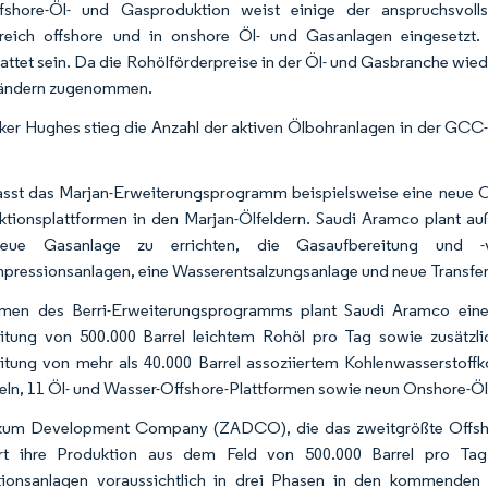
fshore-Öl- und Gasproduktion weist einige der anspruchsvol
reich offshore und in onshore Öl- und Gasanlagen eingesetz
attet sein. Da die Rohölförderpreise in der Öl- und Gasbranche wie
ndern zugenommen.
ker Hughes stieg die Anzahl der aktiven Ölbohranlagen in der GCC-
sst das Marjan-Erweiterungsprogramm beispielsweise eine neue O
ktionsplattformen in den Marjan-Ölfeldern. Saudi Aramco plant au
eue Gasanlage zu errichten, die Gasaufbereitung und -ve
ressionsanlagen, eine Wasserentsalzungsanlage und neue Transfer
men des Berri-Erweiterungsprogramms plant Saudi Aramco eine 
itung von 500.000 Barrel leichtem Rohöl pro Tag sowie zusätzl
itung von mehr als 40.000 Barrel assoziiertem Kohlenwasserstoff
eln, 11 Öl- und Wasser-Offshore-Plattformen sowie neun Onshore-
um Development Company (ZADCO), die das zweitgrößte Offshore
ert ihre Produktion aus dem Feld von 500.000 Barrel pro Ta
ionsanlagen voraussichtlich in drei Phasen in den kommenden 