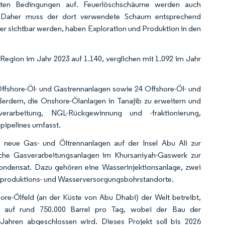
lsten Bedingungen auf. Feuerlöschschäume werden auch
t. Daher muss der dort verwendete Schaum entsprechend
der sichtbar werden, haben Exploration und Produktion in den
Region im Jahr 2023 auf 1.140, verglichen mit 1.092 im Jahr
ffshore-Öl- und Gastrennanlagen sowie 24 Offshore-Öl- und
ßerdem, die Onshore-Ölanlagen in Tanajib zu erweitern und
rarbeitung, NGL-Rückgewinnung und -fraktionierung,
pipelines umfasst.
neue Gas- und Öltrennanlagen auf der Insel Abu Ali zur
iche Gasverarbeitungsanlagen im Khursaniyah-Gaswerk zur
kondensat. Dazu gehören eine Wasserinjektionsanlage, zwei
Ölproduktions- und Wasserversorgungsbohrstandorte.
-Ölfeld (an der Küste von Abu Dhabi) der Welt betreibt,
g auf rund 750.000 Barrel pro Tag, wobei der Bau der
Jahren abgeschlossen wird. Dieses Projekt soll bis 2026