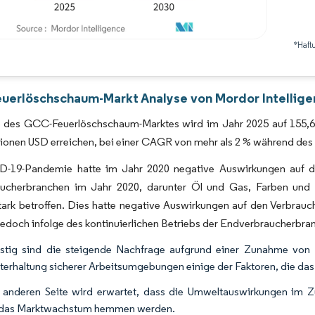
*Haft
Bild © Mordor Intelligence. Wiederverwendung erfordert Namensnennung gemäß 
erlöschschaum-Markt Analyse von Mordor Intellige
 des GCC-Feuerlöschschaum-Marktes wird im Jahr 2025 auf 155,67 
lionen USD erreichen, bei einer CAGR von mehr als 2 % während de
-19-Pandemie hatte im Jahr 2020 negative Auswirkungen auf d
ucherbranchen im Jahr 2020, darunter Öl und Gas, Farben und b
stark betroffen. Dies hatte negative Auswirkungen auf den Verbra
jedoch infolge des kontinuierlichen Betriebs der Endverbraucherbran
ristig sind die steigende Nachfrage aufgrund einer Zunahme von B
terhaltung sicherer Arbeitsumgebungen einige der Faktoren, die da
 anderen Seite wird erwartet, dass die Umweltauswirkungen im Z
 das Marktwachstum hemmen werden.