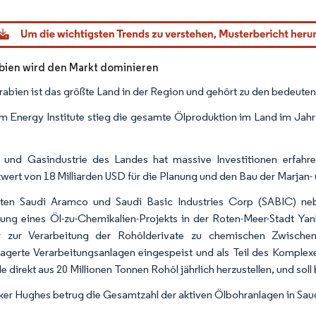
dor Intelligence. Wiederverwendung erfordert Namensnennung gemäß CC BY 4.0.
bien wird den Markt dominieren
rabien ist das größte Land in der Region und gehört zu den bedeute
m Energy Institute stieg die gesamte Ölproduktion im Land im Jahr
 und Gasindustrie des Landes hat massive Investitionen erfah
ert von 18 Milliarden USD für die Planung und den Bau der Marjan
ten Saudi Aramco und Saudi Basic Industries Corp (SABIC) nebe
tung eines Öl-zu-Chemikalien-Projekts in der Roten-Meer-Stadt Yan
r zur Verarbeitung der Rohölderivate zu chemischen Zwische
agerte Verarbeitungsanlagen eingespeist und als Teil des Komplexes
e direkt aus 20 Millionen Tonnen Rohöl jährlich herzustellen, und soll
ker Hughes betrug die Gesamtzahl der aktiven Ölbohranlagen in Sau