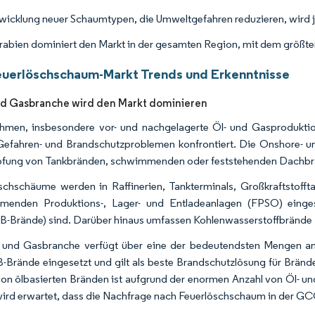
wicklung neuer Schaumtypen, die Umweltgefahren reduzieren, wird j
rabien dominiert den Markt in der gesamten Region, mit dem größt
erlöschschaum-Markt Trends und Erkenntnisse
nd Gasbranche wird den Markt dominieren
hmen, insbesondere vor- und nachgelagerte Öl- und Gasprodukti
efahren- und Brandschutzproblemen konfrontiert. Die Onshore- 
fung von Tankbränden, schwimmenden oder feststehenden Dachbrä
schschäume werden in Raffinerien, Tankterminals, Großkraftstofft
menden Produktions-, Lager- und Entladeanlagen (FPSO) einges
-B-Brände) sind. Darüber hinaus umfassen Kohlenwasserstoffbrände Ro
 und Gasbranche verfügt über eine der bedeutendsten Mengen an
B-Brände eingesetzt und gilt als beste Brandschutzlösung für Bränd
von ölbasierten Bränden ist aufgrund der enormen Anzahl von Öl- un
ird erwartet, dass die Nachfrage nach Feuerlöschschaum in der GC