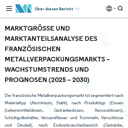
Über diesen Bericht
MARKTGRÖSSE UND M
ARKTANTEILSANALYSE DES F
RANZÖSISCHEN M
ETALLVERPACKUNGSMARKTS – W
ACHSTUMSTRENDS UND P
ROGNOSEN (2025 – 2030)
Der französische Metallverpackungsmarkt ist segmentiert nach
Materialtyp (Aluminium, Stahl), nach Produkttyp (Dosen
(Lebensmitteldosen, Getränkedosen, Aerosoldosen),
Schüttgutbehälter, Versandfässer und Trommeln, Verschlüsse
und Deckel), nach Endverbraucherbereich (Getränke,